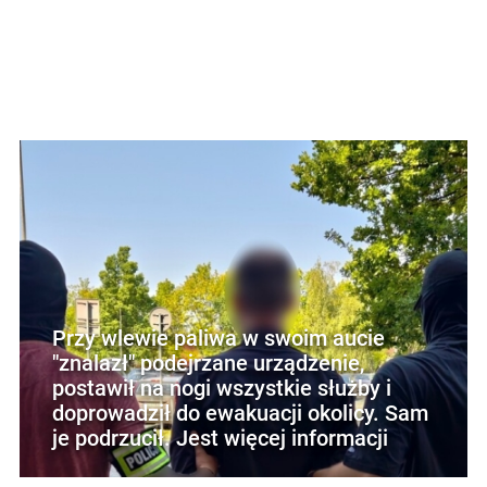
Przy wlewie paliwa w swoim aucie
"znalazł" podejrzane urządzenie,
postawił na nogi wszystkie służby i
doprowadził do ewakuacji okolicy. Sam
je podrzucił. Jest więcej informacji