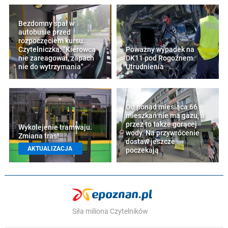
Bezdomny spał w
autobusie przed
rozpoczęciem kursu.
Czytelniczka: "Kierowca
Poważny wypadek na
nie zareagował, zapach
DK11 pod Rogoźnem.
nie do wytrzymania"
Utrudnienia
Od ponad miesiąca 66
mieszkań nie ma gazu, a
przez to także gorącej
Wykolejenie tramwaju.
wody. Na przywrócenie
Zmiana tras!
dostaw jeszcze
AKTUALIZACJA
poczekają
Siła miliona Czytelników