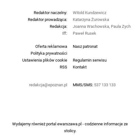
Redaktor naczelny:
Witold Kundzewicz
Redaktor prowadząca:
Katarzyna Żurowska
Redakcja:
Joanna Wachowska, Paula Zych
IT:
Paweł Rusek
Oferta reklamowa
Nasz patronat
Polityka prywatności
Ustawienia plików cookie
Regulamin serwisu
RSS
Kontakt
redakcja@epoznan.pl
MMS/SMS:
537 133 133
Wydajemy również portal
ewarszawa.pl
- codzienne informacje ze
stolicy.