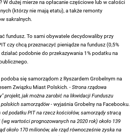
? W dużej mierze na opłacanie częściowe lub w całości
ch (którzy nie mają etatu), a także remonty
w sakralnych.
ać fundusz. To sami obywatele decydowaliby przy
PIT czy chcą przeznaczyć pieniądze na fundusz (0,5%
o działać podobnie do przekazywania 1% podatku na
publicznego.
ie podoba się samorządom z Ryszardem Grobelnym na
ezesem Związku Miast Polskich.
- Strona rządowa
y" projekt, jak można zarobić na likwidacji Funduszu
 polskich samorządów -
wyjaśnia Grobelny na Facebooku.
 od podatku PIT na rzecz kościołów, samorządy stracą
 (wg wartości prognozowanych na 2020 rok) około 139
ząd około 170 milionów, ale rząd równocześnie zyska na