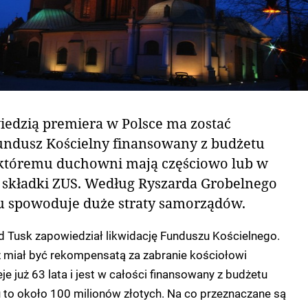
iedzią premiera w Polsce ma zostać
ndusz Kościelny finansowany z budżetu
 któremu duchowni mają częściowo lub w
e składki ZUS. Według Ryszarda Grobelnego
u spowoduje duże straty samorządów.
d Tusk zapowiedział likwidację Funduszu Kościelnego.
miał być rekompensatą za zabranie kościołowi
je już 63 lata i jest w całości finansowany z budżetu
 to około 100 milionów złotych. Na co przeznaczane są