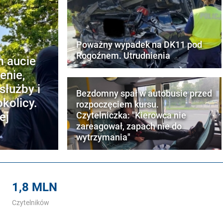
Poważny wypadek na DK11 pod
Rogoźnem. Utrudnienia
m aucie
enie,
służby i
Bezdomny spał w autobusie przed
kolicy.
rozpoczęciem kursu.
ej
Czytelniczka: "Kierowca nie
zareagował, zapach nie do
wytrzymania"
1,8 MLN
Czytelników