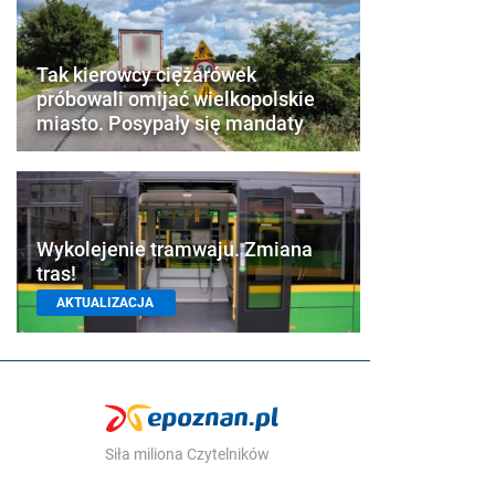
Tak kierowcy ciężarówek
próbowali omijać wielkopolskie
miasto. Posypały się mandaty
Wykolejenie tramwaju. Zmiana
tras!
AKTUALIZACJA
Siła miliona Czytelników