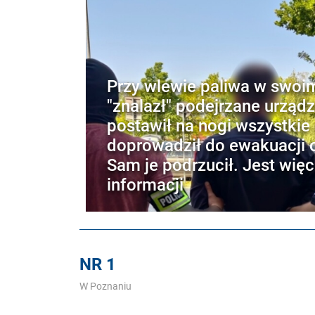
Przy wlewie paliwa w swoi
"znalazł" podejrzane urządz
postawił na nogi wszystkie 
doprowadził do ewakuacji o
Sam je podrzucił. Jest więc
informacji
NR 1
W Poznaniu