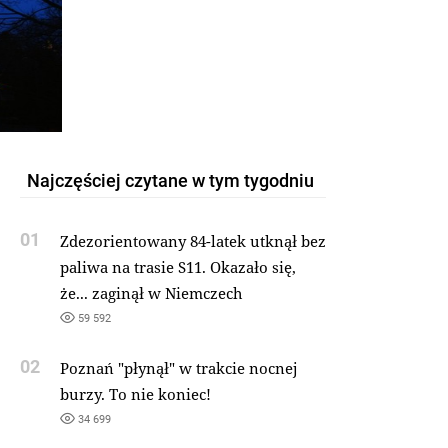
Najczęściej czytane w tym tygodniu
01
Zdezorientowany 84-latek utknął bez
paliwa na trasie S11. Okazało się,
że... zaginął w Niemczech
59 592
02
Poznań "płynął" w trakcie nocnej
burzy. To nie koniec!
34 699