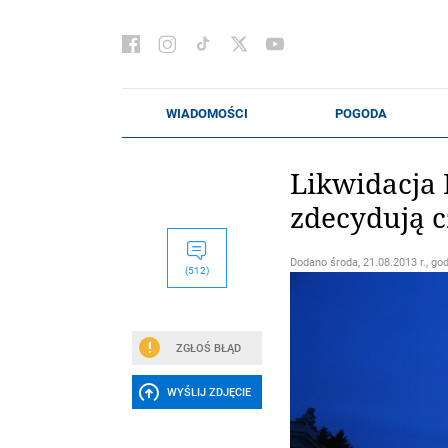
Likwidacja 
zdecydują 
Dodano
środa, 21.08.2013 r., go
(512)
ZGŁOŚ BŁĄD
WYŚLIJ ZDJĘCIE