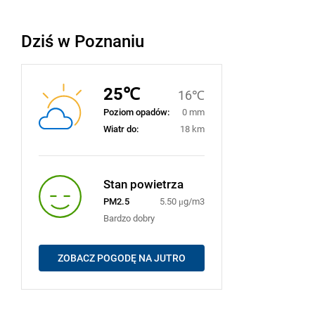
Dziś w Poznaniu
25℃
16℃
Poziom opadów:
0 mm
Wiatr do:
18 km
Stan powietrza
PM2.5
5.50 μg/m3
Bardzo dobry
ZOBACZ POGODĘ NA JUTRO