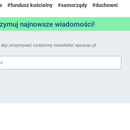
a
#fundusz kościelny
#samorządy
#duchowni
rzymuj najnowsze wiadomości!
 aby otrzymywać codzienny newsletter epoznan.pl.