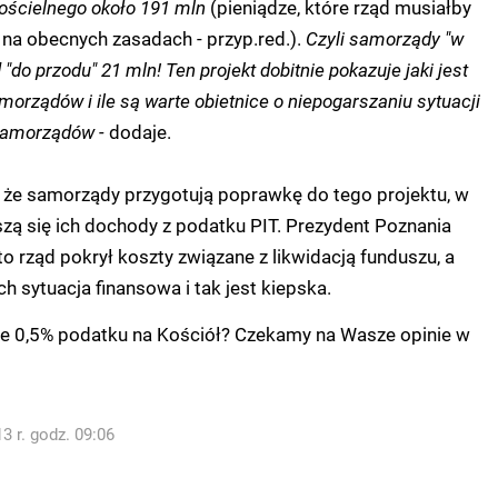
Kościelnego około 191 mln
(pieniądze, które rząd musiałby
na obecnych zasadach - przyp.red.).
Czyli samorządy "w
 "do przodu" 21 mln! Ten projekt dobitnie pokazuje jaki jest
orządów i ile są warte obietnice o niepogarszaniu sytuacji
 samorządów -
dodaje.
 że samorządy przygotują poprawkę do tego projektu, w
zą się ich dochody z podatku PIT. Prezydent Poznania
to rząd pokrył koszty związane z likwidacją funduszu, a
h sytuacja finansowa i tak jest kiepska.
ie 0,5% podatku na Kościół? Czekamy na Wasze opinie w
3 r. godz. 09:06