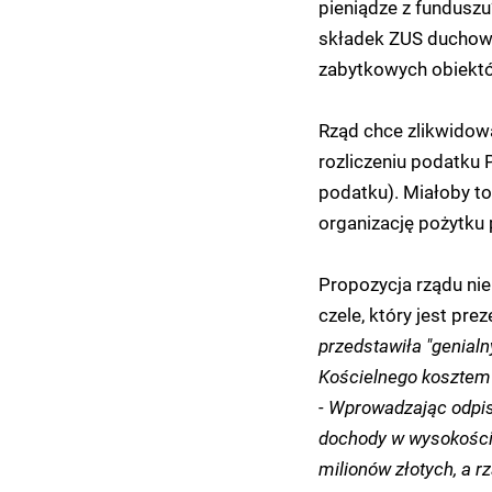
pieniądze z funduszu
składek ZUS duchowny
zabytkowych obiektó
Rząd chce zlikwidow
rozliczeniu podatku 
podatku). Miałoby t
organizację pożytku 
Propozycja rządu n
czele, który jest pr
przedstawiła "genialn
Kościelnego kosztem
- Wprowadzając odpis
dochody w wysokości
milionów złotych, a r