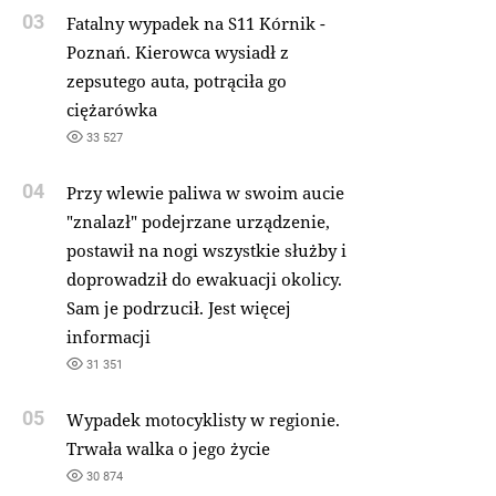
03
Fatalny wypadek na S11 Kórnik -
Poznań. Kierowca wysiadł z
zepsutego auta, potrąciła go
ciężarówka
33 527
04
Przy wlewie paliwa w swoim aucie
"znalazł" podejrzane urządzenie,
postawił na nogi wszystkie służby i
doprowadził do ewakuacji okolicy.
Sam je podrzucił. Jest więcej
informacji
31 351
05
Wypadek motocyklisty w regionie.
Trwała walka o jego życie
30 874