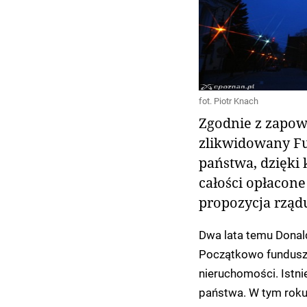
fot. Piotr Knach
Zgodnie z zapow
zlikwidowany Fu
państwa, dzięki
całości opłacon
propozycja rząd
Dwa lata temu Donal
Początkowo fundusz 
nieruchomości. Istnie
państwa. W tym roku