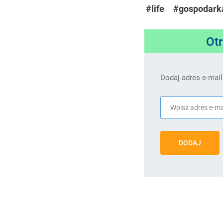
#life
#gospodark
Ot
Dodaj adres e-mail
DODAJ