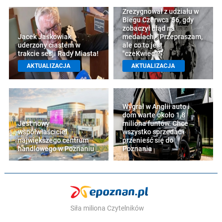
Zrezygnował z udziału w
Biegu Czerwca '56, gdy
zobaczył błąd na
Jacek Jaśkowiak
medalach. "Przepraszam,
uderzony ciastem w
ale co to jest
trakcie sesji Rady Miasta!
"czeKwiec"?"
AKTUALIZACJA
AKTUALIZACJA
Wygrał w Anglii auto i
dom warte około 1,8
Jest nowy
miliona funtów. Chce
współwłaściciel
wszystko sprzedać i
największego centrum
przenieść się do
handlowego w Poznaniu
Poznania
Siła miliona Czytelników