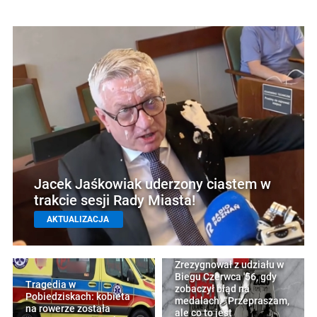
Jacek Jaśkowiak uderzony ciastem w
trakcie sesji Rady Miasta!
AKTUALIZACJA
Zrezygnował z udziału w
Biegu Czerwca '56, gdy
Tragedia w
zobaczył błąd na
Pobiedziskach: kobieta
medalach. "Przepraszam,
na rowerze została
ale co to jest