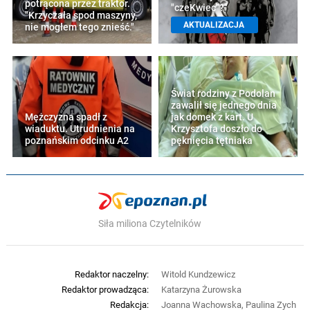
potrącona przez traktor.
"czeKwiec"?"
"Krzyczała spod maszyny,
AKTUALIZACJA
nie mogłem tego znieść."
Świat rodziny z Podolan
zawalił się jednego dnia
Mężczyzna spadł z
jak domek z kart. U
wiaduktu. Utrudnienia na
Krzysztofa doszło do
poznańskim odcinku A2
pęknięcia tętniaka
Siła miliona Czytelników
Redaktor naczelny:
Witold Kundzewicz
Redaktor prowadząca:
Katarzyna Żurowska
Redakcja:
Joanna Wachowska, Paulina Zych