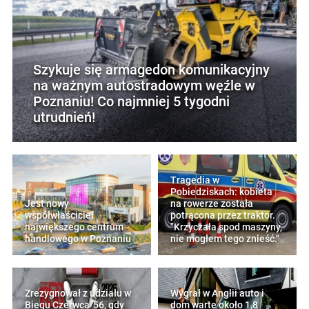
Szykuje się armagedon komunikacyjny
na ważnym autostradowym węźle w
Poznaniu! Co najmniej 5 tygodni
utrudnień!
Tragedia w
Pobiedziskach: kobieta
Jest nowy
na rowerze została
współwłaściciel
potrącona przez traktor.
największego centrum
"Krzyczała spod maszyny,
handlowego w Poznaniu
nie mogłem tego znieść."
Zrezygnował z udziału w
Wygrał w Anglii auto i
Biegu Czerwca '56, gdy
dom warte około 1,8