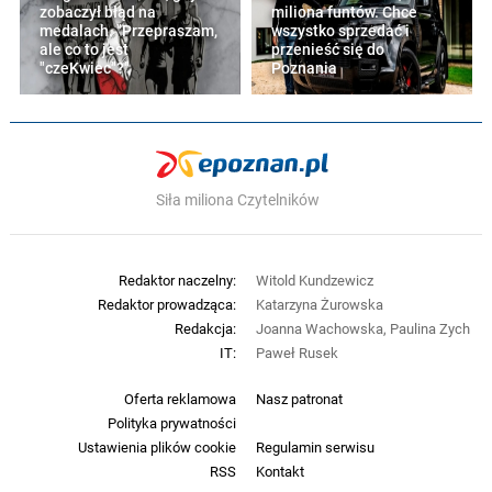
zobaczył błąd na
miliona funtów. Chce
medalach. "Przepraszam,
wszystko sprzedać i
ale co to jest
przenieść się do
"czeKwiec"?"
Poznania
Siła miliona Czytelników
Redaktor naczelny:
Witold Kundzewicz
Redaktor prowadząca:
Katarzyna Żurowska
Redakcja:
Joanna Wachowska, Paulina Zych
IT:
Paweł Rusek
Oferta reklamowa
Nasz patronat
Polityka prywatności
Ustawienia plików cookie
Regulamin serwisu
RSS
Kontakt