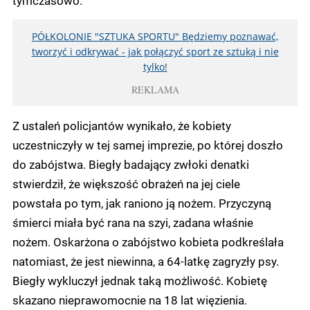
tymczasowo.
PÓŁKOLONIE "SZTUKA SPORTU" Będziemy poznawać,
tworzyć i odkrywać - jak połączyć sport ze sztuką i nie
tylko!
REKLAMA
Z ustaleń policjantów wynikało, że kobiety
uczestniczyły w tej samej imprezie, po której doszło
do zabójstwa. Biegły badający zwłoki denatki
stwierdził, że większość obrażeń na jej ciele
powstała po tym, jak raniono ją nożem. Przyczyną
śmierci miała być rana na szyi, zadana właśnie
nożem. Oskarżona o zabójstwo kobieta podkreślała
natomiast, że jest niewinna, a 64-latkę zagryzły psy.
Biegły wykluczył jednak taką możliwość. Kobietę
skazano nieprawomocnie na 18 lat więzienia.