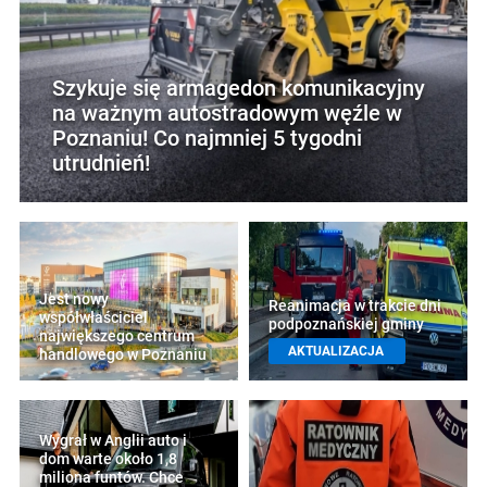
Szykuje się armagedon komunikacyjny
na ważnym autostradowym węźle w
Poznaniu! Co najmniej 5 tygodni
utrudnień!
Jest nowy
Reanimacja w trakcie dni
współwłaściciel
podpoznańskiej gminy
największego centrum
AKTUALIZACJA
handlowego w Poznaniu
Wygrał w Anglii auto i
dom warte około 1,8
miliona funtów. Chce