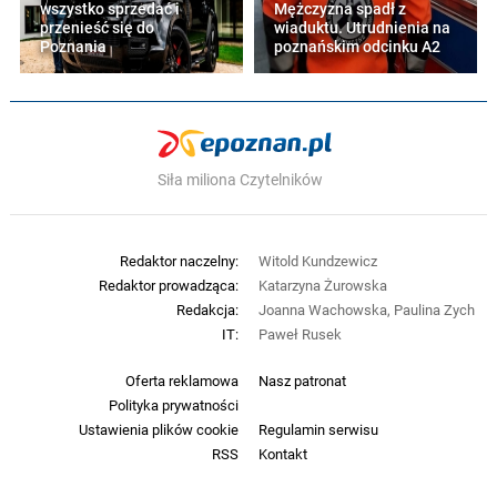
wszystko sprzedać i
Mężczyzna spadł z
przenieść się do
wiaduktu. Utrudnienia na
Poznania
poznańskim odcinku A2
Siła miliona Czytelników
Redaktor naczelny:
Witold Kundzewicz
Redaktor prowadząca:
Katarzyna Żurowska
Redakcja:
Joanna Wachowska, Paulina Zych
IT:
Paweł Rusek
Oferta reklamowa
Nasz patronat
Polityka prywatności
Ustawienia plików cookie
Regulamin serwisu
RSS
Kontakt