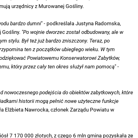
ormują urzędnicy z Murowanej Gośliny.
wodu bardzo dumni
" - podkreślała Justyna Radomska,
 Gośliny.
"Po wojnie dworzec został odbudowany, ale w
 stylu. Był też już bardzo zniszczony. Teraz, po
rzypomina ten z początków ubiegłego wieku. W tym
podziękować Powiatowemu Konserwatorowi Zabytków,
mu, który przez cały ten okres służył nam pomocą
" -
ad nowoczesnego podejścia do obiektów zabytkowych, które
wiadkami historii mogą pełnić nowe użyteczne funkcje
iła Elżbieta Nawrocka, członek Zarządu Powiatu w
iósł 7 170 000 złotych, z czego 6 mln gmina pozyskała ze