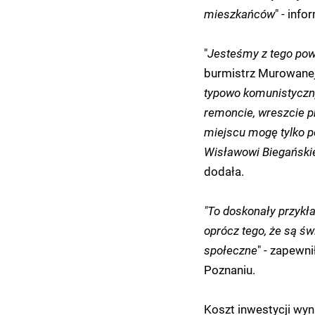
mieszkańców
" - inf
"
Jesteśmy z tego po
burmistrz Murowanej
typowo komunistycznym
remoncie, wreszcie p
miejscu mogę tylko 
Wisławowi Biegańskie
dodała.
"To doskonały przykł
oprócz tego, że są ś
społeczne
" - zapewn
Poznaniu.
Koszt inwestycji wyn