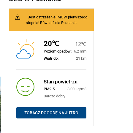
Jest ostrzeżenie IMGW pierwszego
stopnia! Również dla Poznania
20℃
12℃
Poziom opadów:
6.2 mm
Wiatr do:
21 km
Stan powietrza
PM2.5
8.00 μg/m3
Bardzo dobry
ZOBACZ POGODĘ NA JUTRO