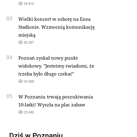
35 810
03
Wielki koncert w sobotę na Enea
Stadionie. Wzmocnią komunikację
miejską
30 297
04
Poznań zyskał nowy punkt
widokowy. "Jesteśmy świadomi, że
trzeba było długo czekać"
24 368
05
W Poznaniu trwają poszukiwania
10-latki! Wyszła na plac zabaw
23 690
Dziś w Poznaniu