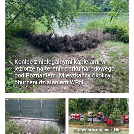
Koniec z nielegalnymi kąpielami w
jeziorze na terenie parku narodowego
pod Poznaniem. Mieszkańcy okolicy
oburzeni działaniem WPN
Tragedia w regionie. Nie