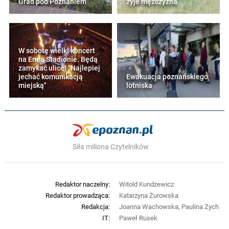
Grad pod Poznaniem
żyje mężczyzna
W sobotę wielki koncert
na Enea Stadionie. Będą
zamykać ulice! "Najlepiej
jechać komunikacją
Ewakuacja poznańskiego
miejską"
lotniska
Siła miliona Czytelników
Redaktor naczelny:
Witold Kundzewicz
Redaktor prowadząca:
Katarzyna Żurowska
Redakcja:
Joanna Wachowska, Paulina Zych
IT:
Paweł Rusek