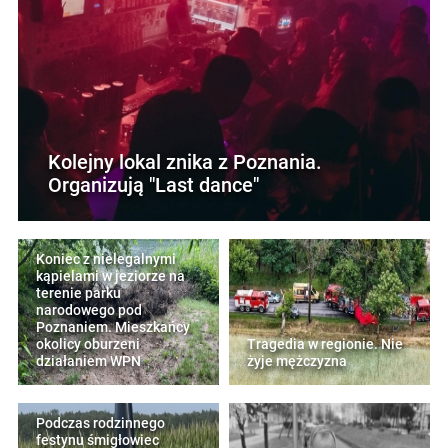
Kolejny lokal znika z Poznania.
Organizują "Last dance"
Koniec z nielegalnymi
kąpielami w jeziorze na
terenie parku
narodowego pod
Poznaniem. Mieszkańcy
okolicy oburzeni
Tragedia w regionie. Nie
działaniem WPN
żyje mężczyzna
Podczas rodzinnego
festynu śmigłowiec