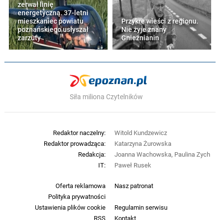
zerwał linię
energetyczną. 37-letni
mieszkaniec powiatu
Przykre wieści z regionu.
poznańskiego usłyszał
Nie żyje znany
zarzuty
Gnieźnianin
Siła miliona Czytelników
Redaktor naczelny:
Witold Kundzewicz
Redaktor prowadząca:
Katarzyna Żurowska
Redakcja:
Joanna Wachowska, Paulina Zych
IT:
Paweł Rusek
Oferta reklamowa
Nasz patronat
Polityka prywatności
Ustawienia plików cookie
Regulamin serwisu
RSS
Kontakt