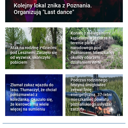
Kolejny lokal znika z Poznania.
Organizują "Last dance"
Koniec z nielegalnymi
kąpielami w jeziorze na
terenie parku
Atak na rodzinę z dziećmi
narodowego pod
pod Lesznem. Zaczęło się
Poznaniem. Mieszkańcy
od wyzwisk, skończyło
okolicy oburzeni
pobiciem
działaniem WPN
Podczas rodzinnego
Złamał zakaz wjazdu do
festynu śmigłowiec
lasu. Tłumaczył, że chciał
zerwał linię
porozmawiać z
energetyczną. 37-letni
koleżanką. Okazało się,
mieszkaniec powiatu
że kierowca ma wiele
poznańskiego usłyszał
więcej na sumieniu
zarzuty