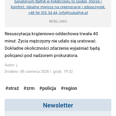
Sanatorium Bałtyk w Kołobrzegu to spokój, morze i
komfort. Idealne miejsce na regenerację i odpoczynek.
+48 94 355 34 44, info@subaltyk.pl
REKLAMA
Resuscytacja krążeniowo-oddechowa trwała 40
minut. Życia mężczyzny nie udało się uratować.
Dokładne okoliczności zdarzenia wyjaśniać będą
policjanci pod nadzorem prokuratora.
Autor:
j
Dodano: 06 czerwca 2026 r. godz. 19:32
#straż
#zrm
#policja
#region
Newsletter