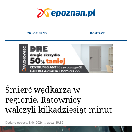
Śmierć wędkarza w
regionie. Ratownicy
walczyli kilkadziesiąt minut
Dodano
sobota, 6.06.2026 r., godz. 19.32