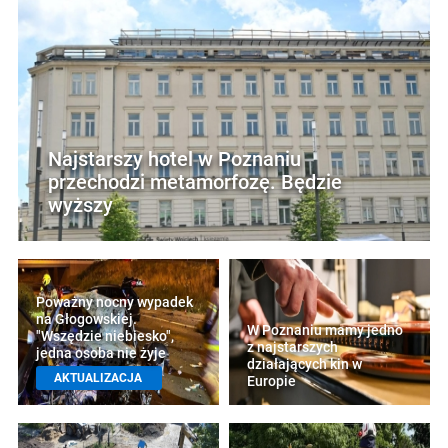
Najstarszy hotel w Poznaniu
przechodzi metamorfozę. Będzie
wyższy
Poważny nocny wypadek
na Głogowskiej.
W Poznaniu mamy jedno
"Wszędzie niebiesko",
z najstarszych
jedna osoba nie żyje
działających kin w
AKTUALIZACJA
Europie