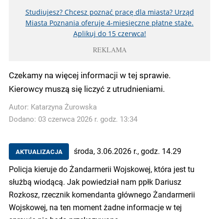
Studiujesz? Chcesz poznać pracę dla miasta? Urząd
Miasta Poznania oferuje 4-miesięczne płatne staże.
Aplikuj do 15 czerwca!
REKLAMA
Czekamy na więcej informacji w tej sprawie.
Kierowcy muszą się liczyć z utrudnieniami.
Autor:
Katarzyna Żurowska
Dodano: 03 czerwca 2026 r. godz. 13:34
środa, 3.06.2026 r., godz. 14.29
AKTUALIZACJA
Policja kieruje do Żandarmerii Wojskowej, która jest tu
służbą wiodącą. Jak powiedział nam ppłk Dariusz
Rozkosz, rzecznik komendanta głównego Żandarmerii
Wojskowej, na ten moment żadne informacje w tej