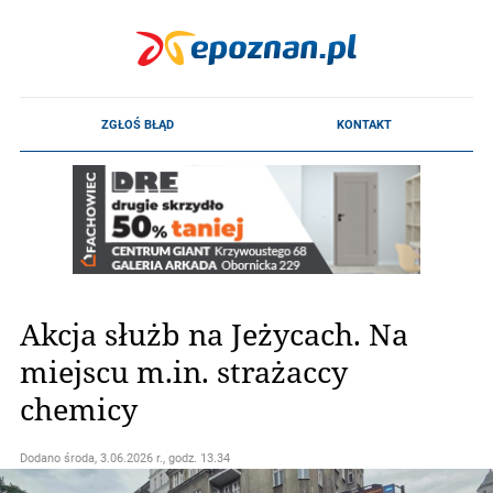
Akcja służb na Jeżycach. Na
miejscu m.in. strażaccy
chemicy
Dodano
środa, 3.06.2026 r., godz. 13.34