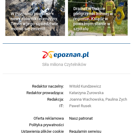
Dramat w trakcie
W Poznaniu powstaje
pielgrzymki konnej w
nowy zbiornik retencyjny.
regionie. Ksiądz w
Teren w jego sąsiedztwie
poważnym stanie w
mocno się zmienił
szpitalu
Siła miliona Czytelników
Redaktor naczelny:
Witold Kundzewicz
Redaktor prowadząca:
Katarzyna Żurowska
Redakcja:
Joanna Wachowska, Paulina Zych
IT:
Paweł Rusek
Oferta reklamowa
Nasz patronat
Polityka prywatności
Ustawienia plików cookie
Regulamin serwisu