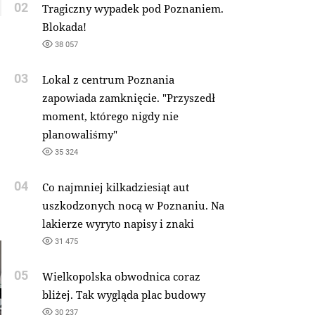
02
Tragiczny wypadek pod Poznaniem.
Blokada!
38 057
03
Lokal z centrum Poznania
zapowiada zamknięcie. "Przyszedł
moment, którego nigdy nie
planowaliśmy"
35 324
04
Co najmniej kilkadziesiąt aut
uszkodzonych nocą w Poznaniu. Na
lakierze wyryto napisy i znaki
31 475
05
Wielkopolska obwodnica coraz
bliżej. Tak wygląda plac budowy
30 237