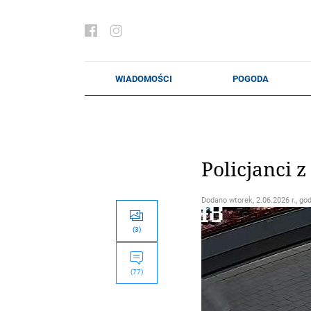
Policjanci z
Dodano
wtorek, 2.06.2026 r., go
(3)
(77)