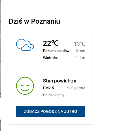
Dziś w Poznaniu
22℃
13℃
Poziom opadów:
0 mm
Wiatr do:
11 km
Stan powietrza
PM2.5
6.80 μg/m3
Bardzo dobry
ZOBACZ POGODĘ NA JUTRO