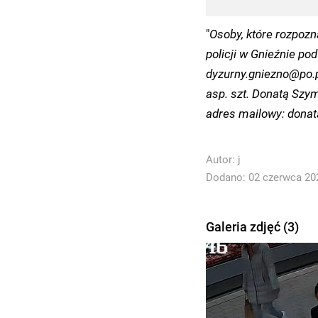
"
Osoby, które rozpozn
policji w Gnieźnie po
dyzurny.gniezno@po.p
asp. szt. Donatą Szym
adres mailowy: donat
Autor:
j
Dodano: 02 czerwca 202
Galeria zdjęć (3)