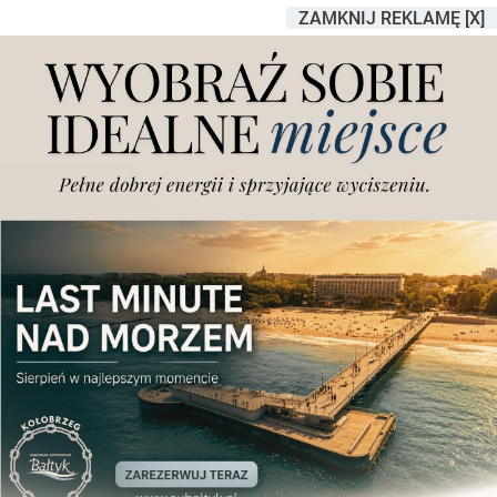
ZAMKNIJ REKLAMĘ [X]
Region. Poważny wypadek
busa z wycieczką. Droga
zablokowana w obu
kierunkach