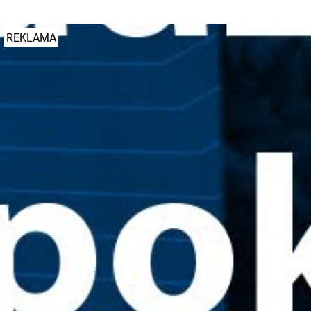
#region
#Sobiesęki
#wypadek
REKLAMA