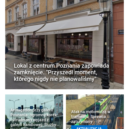
Lokal z centrum Poznania zapowiada
zamknięcie. "Przyszedł moment,
którego nigdy nie planowaliśmy"
Armagedon przy galerii
Atak na motorniczą w
Posnania: ogromny korek
tramwaju. Sprawca
i utrudniony wyjazd z
zatrzymany
galerii handlowej. Służby
AKTUALIZACJA