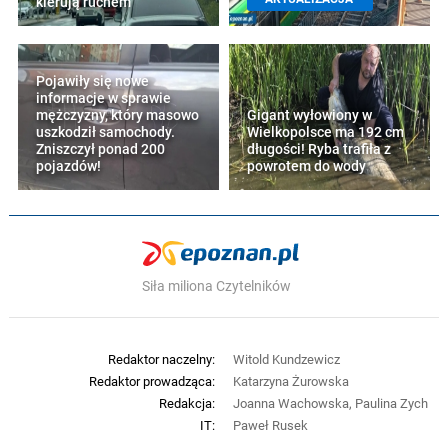
kierują ruchem
Pojawiły się nowe
informacje w sprawie
mężczyzny, który masowo
Gigant wyłowiony w
uszkodził samochody.
Wielkopolsce ma 192 cm
Zniszczył ponad 200
długości! Ryba trafiła z
pojazdów!
powrotem do wody
Siła miliona Czytelników
Redaktor naczelny:
Witold Kundzewicz
Redaktor prowadząca:
Katarzyna Żurowska
Redakcja:
Joanna Wachowska, Paulina Zych
IT:
Paweł Rusek