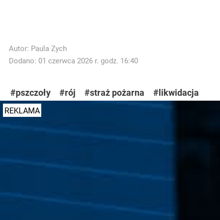
Autor:
Paula Zych
Dodano: 01 czerwca 2026 r. godz. 16:40
#pszczoły
#rój
#straż pożarna
#likwidacja
REKLAMA