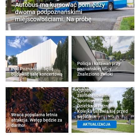
Autobus ma kursować pomiędzy
dwoma podpoznańskimi
miejscowościami. Na próbę
Policja i karawan przy
Pod Poznaniem będą
poznańskiej ulicy.
budować salę koncertową
Znaleziono zwłoki
Ogromne
zainteresowanie
Sportowym Dniem
Dziecka w Poznaniu.
Kolejka ustawia się przed
Wraca popularna letnia
wejściem
atrakcja. Wstęp będzie za
AKTUALIZACJA
darmo!