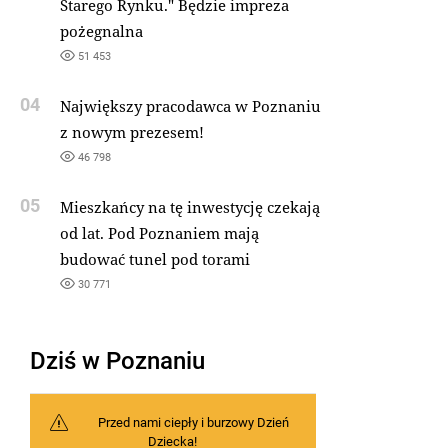
Starego Rynku." Będzie impreza
pożegnalna
51 453
04
Największy pracodawca w Poznaniu
z nowym prezesem!
46 798
05
Mieszkańcy na tę inwestycję czekają
od lat. Pod Poznaniem mają
budować tunel pod torami
30 771
Dziś w Poznaniu
Przed nami ciepły i burzowy Dzień
Dziecka!