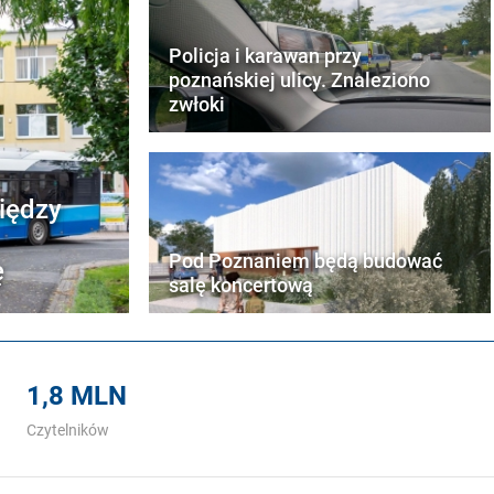
Policja i karawan przy
poznańskiej ulicy. Znaleziono
zwłoki
iędzy
Pod Poznaniem będą budować
ę
salę koncertową
1,8 MLN
Czytelników