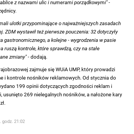
 tablice z nazwami ulic i numerami porządkowymi"
-
zędnicy.
ymali ulotki przypominające o najważniejszych zasadach
j. ZDM wystawił też pierwsze pouczenia: 32 dotyczyły
ka gastronomicznego, a kolejne - wygrodzenia w pasie
 ruszą kontrole, które sprawdzą, czy na stałe
ane zmiany"
- dodają.
rajobrazowej zajmuje się WUiA UMP, który prowadzi
ne i kontrole nośników reklamowych. Od stycznia do
wydano 199 opinii dotyczących zgodności reklam i
, usunięto 269 nielegalnych nośników, a nałożone kary
zł.
. godz. 21:02