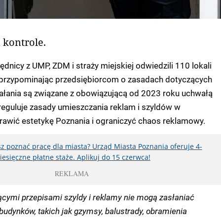
kontrole.
dnicy z UMP, ZDM i straży miejskiej odwiedzili 110 lokali
j, przypominając przedsiębiorcom o zasadach dotyczących
iałania są związane z obowiązującą od 2023 roku uchwałą
reguluje zasady umieszczania reklam i szyldów w
rawić estetykę Poznania i ograniczyć chaos reklamowy.
z poznać pracę dla miasta? Urząd Miasta Poznania oferuje 4-
iesięczne płatne staże. Aplikuj do 15 czerwca!
REKLAMA
ącymi przepisami szyldy i reklamy nie mogą zasłaniać
budynków, takich jak gzymsy, balustrady, obramienia