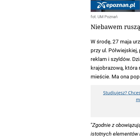
fot. UM Poznań
Niebawem ruszą 
W środę, 27 maja urzę
przy ul. Półwiejskie
reklam i szyldów. Dz
krajobrazową, która 
mieście. Ma ona pop
Studiujesz? Chces
m
"
Zgodnie z obowiązuj
istotnych elementów 