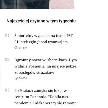
Najczęściej czytane w tym tygodniu
01
Śmiertelny wypadek na trasie PST.
91-latek zginął pod tramwajem
67 319
02
Ogromny pożar w Obornikach. Dym
widać z Poznania, na miejsce jedzie
30 zastępów strażaków
56 000
03
Po 9 latach zamyka się lokal w
centrum Poznania. "Dobiła nas
pandemia i niekończący się remont