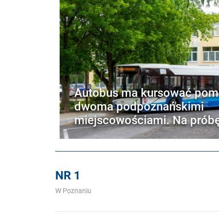
Autobus ma kursować pom
dwoma podpoznańskimi
miejscowościami. Na prób
NR 1
W Poznaniu