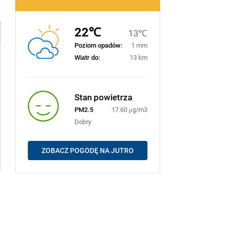
22℃
13℃
Poziom opadów:
1 mm
Wiatr do:
13 km
Stan powietrza
PM2.5
17.60 μg/m3
Dobry
ZOBACZ POGODĘ NA JUTRO