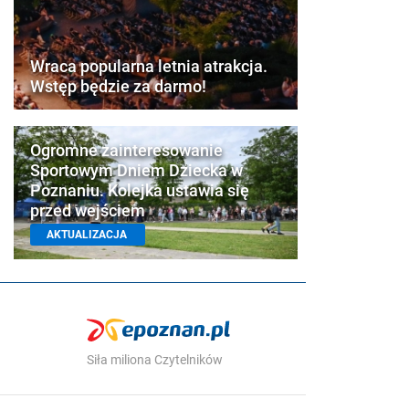
Wraca popularna letnia atrakcja.
Wstęp będzie za darmo!
Ogromne zainteresowanie
Sportowym Dniem Dziecka w
Poznaniu. Kolejka ustawia się
przed wejściem
AKTUALIZACJA
Siła miliona Czytelników