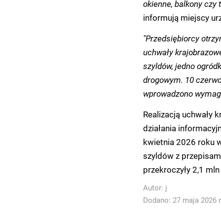
okienne, balkony czy
informują miejscy ur
"Przedsiębiorcy otrz
uchwały krajobrazowe
szyldów, jedno ogród
drogowym. 10 czerwca
wprowadzono wymag
Realizacją uchwały k
działania informacyj
kwietnia 2026 roku 
szyldów z przepisami
przekroczyły 2,1 mln 
Autor:
j
Dodano: 27 maja 2026 r