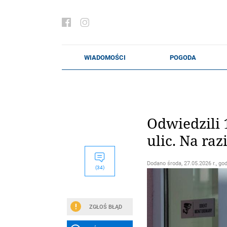
Odwiedzili 
ulic. Na ra
Dodano
środa, 27.05.2026 r., go
(34)
ZGŁOŚ BŁĄD