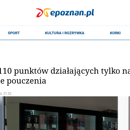
110 punktów działających tylko n
zie pouczenia
dz. 21.02