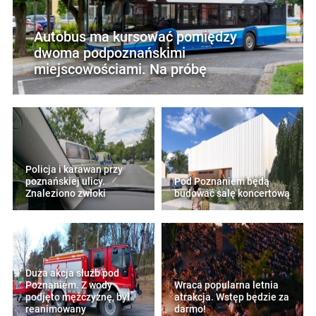
Autobus ma kursować pomiędzy
dwoma podpoznańskimi
miejscowościami. Na próbę
Policja i karawan przy
poznańskiej ulicy.
Pod Poznaniem będą
Znaleziono zwłoki
budować salę koncertową
Duża akcja służb pod
Poznaniem. Z wody
Wraca popularna letnia
podjęto mężczyznę, był
atrakcja. Wstęp będzie za
reanimowany
darmo!