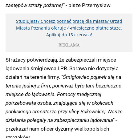
zastępów straży pożarnej"
- pisze Przemysław.
Studiujesz? Chcesz poznać pracę dla miasta? Urząd
Miasta Poznania oferuje 4-miesięczne płatne staże.
Aplikuj do 15 czerwca!
REKLAMA
Strażacy potwierdzają, że zabezpieczali miejsce
lądowania śmigłowca LPR. Sprawa nie dotyczyła
działań na terenie firmy. "
Śmigłowiec pojawił się na
terenie jednej z firm, ponieważ było tam bezpieczne
miejsce do lądowania. Pomocy medycznej
potrzebowała osoba, znajdująca się w okolicach
pobliskiego cmentarza przy ulicy Bukowskiej. Nasze
działania polegały na zabezpieczaniu lądowania" -
przekazał nam oficer dyżurny wielkopolskich
strażaków.