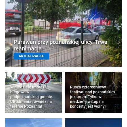
Parawan przy poznańskiej ulicy. Trwa
reanimacja
AKTUALIZACJA
W niedzielę impreza
Rusza czterodniowy
biegowa w
festiwal nad poznańskim
podpoznańskiej gminie.
jeziorem. Tylko w
Utrudnienia również na
niedzielę wstęp na
terenie Poznania!
koncerty jest wolny!