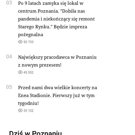
03
Po 9 latach zamyka się lokal w
centrum Poznania. "Dobiła nas
pandemia i niekończący się remont
Starego Rynku." Będzie impreza
pożegnalna
50 733
04
Największy pracodawca w Poznaniu
z nowym prezesem!
45 552
05
Przed nami dwa wielkie koncerty na
Enea Stadionie. Pierwszy już w tym
tygodniu!
35 102
Dziś w Poznaniu