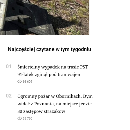
Najczęściej czytane w tym tygodniu
01
Śmiertelny wypadek na trasie PST.
91-latek zginął pod tramwajem
66 609
02
Ogromny pożar w Obornikach. Dym
widać z Poznania, na miejsce jedzie
30 zastępów strażaków
55 780