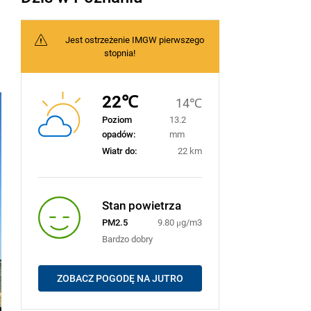
Jest ostrzeżenie IMGW pierwszego
stopnia!
22℃
14℃
Poziom
13.2
opadów:
mm
Wiatr do:
22 km
Stan powietrza
PM2.5
9.80 μg/m3
Bardzo dobry
ZOBACZ POGODĘ NA JUTRO