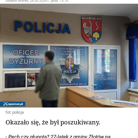
Dodano
wtorek, 26.05.2026 r., godz. 13.10
fot. policja
Okazało się, że był poszukiwany.
- Pech czy głupota? 27-latek z gminy Złotów na