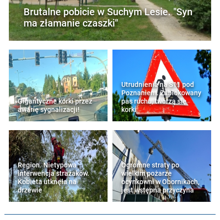
Brutalne pobicie w Suchym Lesie. "Syn
ma złamanie czaszki"
Utrudnienia na S11 pod
Poznaniem. Zablokowany
Gigantyczne korki przez
pas ruchu, tworzą się
awarię sygnalizacji!
korki
Region. Nietypowa
Ogromne straty po
interwencja strażaków.
wielkim pożarze
Kobieta utknęła na
ocynkowni w Obornikach,
drzewie
jest wstępna przyczyna