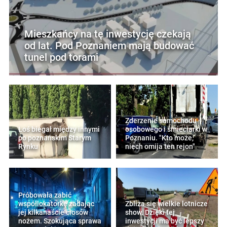
Mieszkańcy na tę inwestycję czekają
od lat. Pod Poznaniem mają budować
tunel pod torami
Zderzenie samochodu
Łoś biegał między innymi
osobowego i śmieciarki w
po poznańskim Starym
Poznaniu. "Kto może,
Rynku
niech omija ten rejon"
Próbowała zabić
współlokatorkę zadając
Zbliża się wielkie lotnicze
jej kilkanaście ciosów
show. Dzięki tej
nożem. Szokująca sprawa
inwestycji ma być lepszy