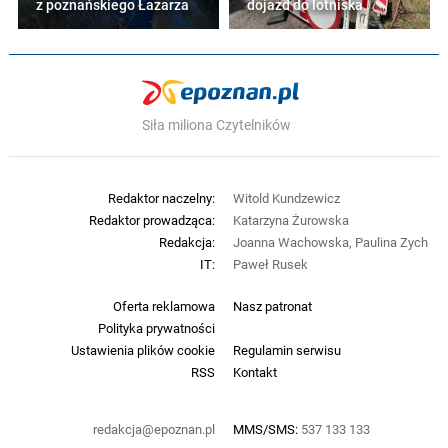
z poznańskiego Łazarza
dojazd do lotniska
Siła miliona Czytelników
Redaktor naczelny:
Witold Kundzewicz
Redaktor prowadząca:
Katarzyna Żurowska
Redakcja:
Joanna Wachowska, Paulina Zych
IT:
Paweł Rusek
Oferta reklamowa
Nasz patronat
Polityka prywatności
Ustawienia plików cookie
Regulamin serwisu
RSS
Kontakt
redakcja@epoznan.pl
MMS/SMS:
537 133 133