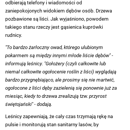
odbierają telefony i wiadomości od
zaniepokojonych widokiem dębów osób. Drzewa
pozbawione są liści. Jak wyjaśniono, powodem
takiego stanu rzeczy jest gąsienica kuprówki
rudnicy.
"To bardzo żarłoczny owad, którego ulubionym
pokarmem są między innymi młode liście dębów" -
informują leśnicy. "Gołożery (czyli całkowite lub
niemal całkowite ogołocenie roślin z liści) wyglądają
bardzo przygnębiająco, ale prosimy się nie martwić,
ogołocone z liści dęby zazielenią się ponownie już za
miesiąc, kiedy to drzewa zrealizują tzw. przyrost
świętojański" - dodają.
Leśnicy zapewniają, że cały czas trzymają rękę na
pulsie i monitorują stan sanitarny lasów, by