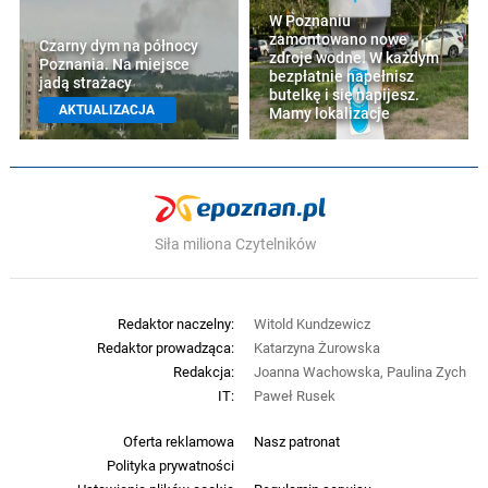
W Poznaniu
zamontowano nowe
Czarny dym na północy
zdroje wodne. W każdym
Poznania. Na miejsce
bezpłatnie napełnisz
jadą strażacy
butelkę i się napijesz.
AKTUALIZACJA
Mamy lokalizacje
Siła miliona Czytelników
Redaktor naczelny:
Witold Kundzewicz
Redaktor prowadząca:
Katarzyna Żurowska
Redakcja:
Joanna Wachowska, Paulina Zych
IT:
Paweł Rusek
Oferta reklamowa
Nasz patronat
Polityka prywatności