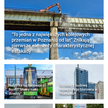
"To jedna z największych kolejowych
przemian w Poznaniu od lat" Znikają
pierwsze elementy charakterystycznej
estakady
Nagonka na tramwaje z
Co dalej z budową
Bonn? "Mamy na to
najwyższego biurowca w
dowody"
Poznaniu?