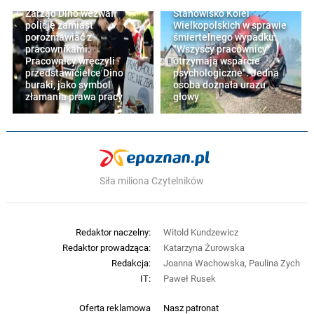
Zarząd Dino wezwał
Stanowisko Kolei
policję zamiast
Wielkopolskich w sprawie
porozmawiać z
śmiertelnego wypadku:
pracownikami.
"Wszyscy pracownicy
Pracownicy wręczyli
otrzymają wsparcie
przedstawicielce Dino
psychologiczne". Jedna
buraki, jako symbol
osoba doznała urazu
złamania prawa pracy
głowy
Siła miliona Czytelników
Redaktor naczelny:
Witold Kundzewicz
Redaktor prowadząca:
Katarzyna Żurowska
Redakcja:
Joanna Wachowska, Paulina Zych
IT:
Paweł Rusek
Oferta reklamowa
Nasz patronat