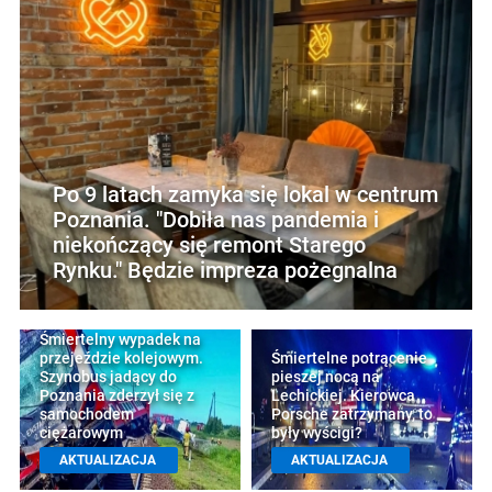
Po 9 latach zamyka się lokal w centrum
Poznania. "Dobiła nas pandemia i
niekończący się remont Starego
Rynku." Będzie impreza pożegnalna
Śmiertelny wypadek na
przejeździe kolejowym.
Śmiertelne potrącenie
Szynobus jadący do
pieszej nocą na
Poznania zderzył się z
Lechickiej. Kierowca
samochodem
Porsche zatrzymany, to
ciężarowym
były wyścigi?
AKTUALIZACJA
AKTUALIZACJA