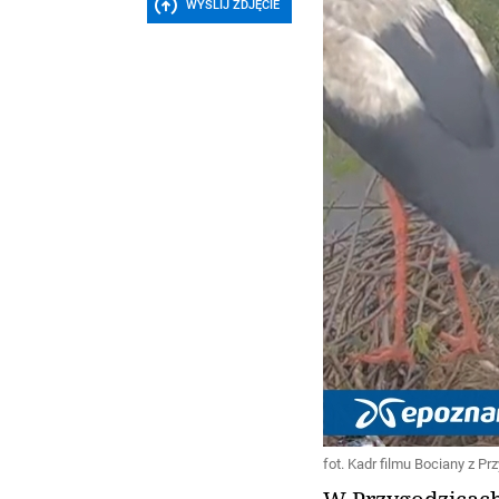
WYŚLIJ ZDJĘCIE
fot. Kadr filmu Bociany z Pr