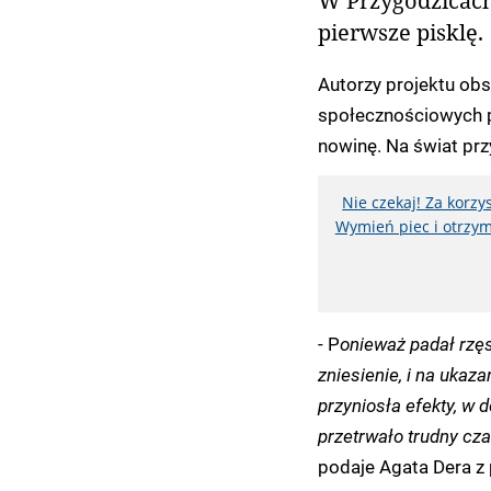
W Przygodzicach 
pierwsze pisklę.
Autorzy projektu obs
społecznościowych p
nowinę. Na świat prz
Nie czekaj! Za korz
Wymień piec i otrzym
- P
onieważ padał rzęs
zniesienie, i na ukaz
przyniosła efekty, w 
przetrwało trudny cza
podaje Agata Dera z 