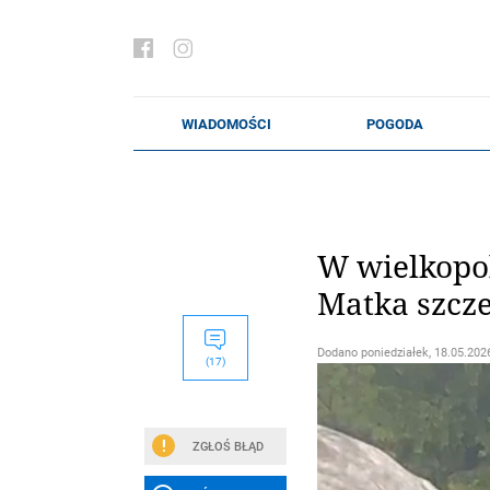
W wielkopol
Matka szcze
Dodano
poniedziałek, 18.05.2026
(17)
ZGŁOŚ BŁĄD