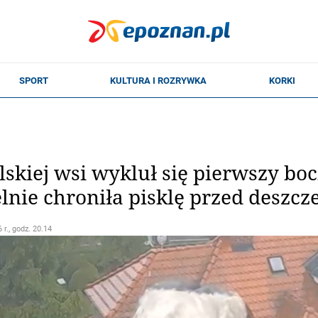
skiej wsi wykluł się pierwszy boc
lnie chroniła pisklę przed deszc
 r., godz. 20.14