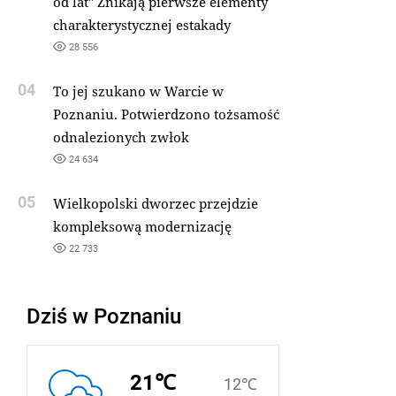
od lat" Znikają pierwsze elementy
charakterystycznej estakady
28 556
04
To jej szukano w Warcie w
Poznaniu. Potwierdzono tożsamość
odnalezionych zwłok
24 634
05
Wielkopolski dworzec przejdzie
kompleksową modernizację
22 733
Dziś w Poznaniu
21℃
12℃