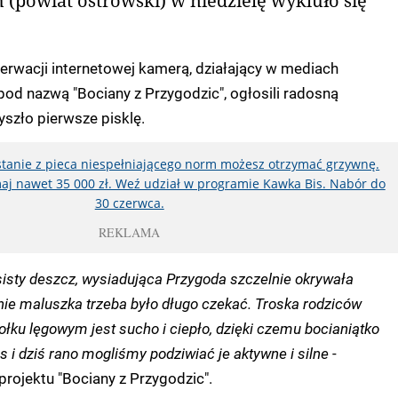
(powiat ostrowski) w niedzielę wykluło się
erwacji internetowej kamerą, działający w mediach
od nazwą "Bociany z Przygodzic", ogłosili radosną
yszło pierwsze pisklę.
ystanie z pieca niespełniającego norm możesz otrzymać grzywnę.
aj nawet 35 000 zł. Weź udział w programie Kawka Bis. Nabór do
30 czerwca.
REKLAMA
isty deszcz, wysiadująca Przygoda szczelnie okrywała
anie maluszka trzeba było długo czekać. Troska rodziców
dołku lęgowym jest sucho i ciepło, dzięki czemu bocianiątko
s i dziś rano mogliśmy podziwiać je aktywne i silne
-
projektu "Bociany z Przygodzic".