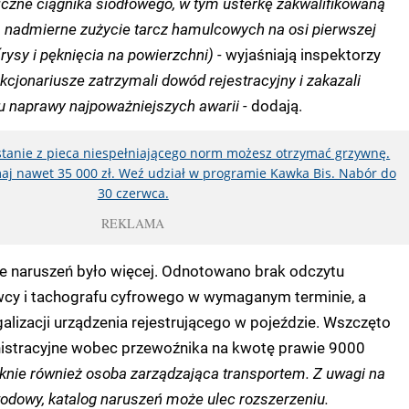
czne ciągnika siodłowego, w tym usterkę zakwalifikowaną
j. nadmierne zużycie tarcz hamulcowych na osi pierwszej
rysy i pęknięcia na powierzchni) -
wyjaśniają inspektorzy
kcjonariusze zatrzymali dowód rejestracyjny i zakazali
su naprawy najpoważniejszych awarii -
dodają.
ystanie z pieca niespełniającego norm możesz otrzymać grzywnę.
aj nawet 35 000 zł. Weź udział w programie Kawka Bis. Nabór do
30 czerwca.
REKLAMA
że naruszeń było więcej. Odnotowano brak odczytu
owcy i tachografu cyfrowego w wymaganym terminie, a
galizacji urządzenia rejestrującego w pojeździe. Wszczęto
stracyjne wobec przewoźnika na kwotę prawie 9000
niknie również osoba zarządzająca transportem. Z uwagi na
odowy, katalog naruszeń może ulec rozszerzeniu.