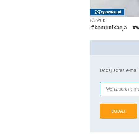
fot. WITD
#komunikacja
#w
Dodaj adres e-mail
DODAJ