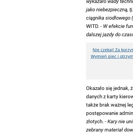
wykazało wady techni
jako niebezpieczną, t
ciągnika siodłowego (
WITD.
- W efekcie fun
dalszej jazdy do cza
Nie czekaj! Za korz
Wymień piec i otrzym
Okazało się jednak, 
danych z karty kier
także brak ważnej le
postępowanie admini
złotych.
- Kary nie u
zebrany materiał dow