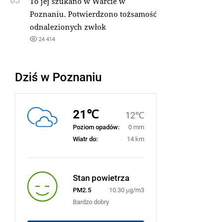
05
To jej szukano w Warcie w
Poznaniu. Potwierdzono tożsamość
odnalezionych zwłok
24 414
Dziś w Poznaniu
21℃
12℃
Poziom opadów:
0 mm
Wiatr do:
14 km
Stan powietrza
PM2.5
10.30 μg/m3
Bardzo dobry