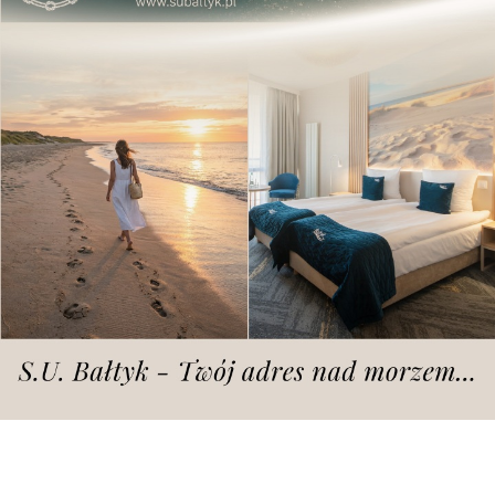
zdjęcie ilustracyjne, archiwum | fot. Straż Miejska Miasta Poznania / FB
Na szczęście w pobliżu byli strażnicy
miejscy.
W ubiegły poniedziałek rano strażnicy z Ekopatrolu,
patrolując okolicę ul. Opolskiej, zauważyli gęste
zadymienie wydobywające się z pobliskiego
budynku gospodarczego. Ich reakcja była