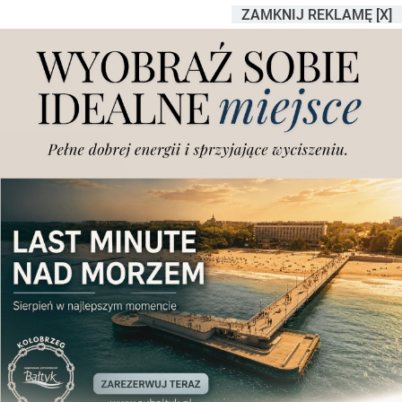
ZAMKNIJ REKLAMĘ [X]
Gęsty dym przy poznańskiej
ulicy. "Zdarzenie mogło
zakończyć się tragicznie"
Dodano
środa, 22.04.2026 r., godz. 19.32