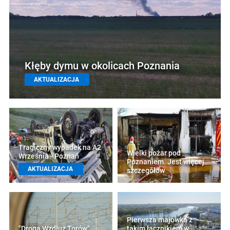
Kłęby dymu w okolicach Poznania
AKTUALIZACJA
Tragiczny wypadek na A2
Wielki pożar pod
Września - Poznań
Poznaniem. Jest więcej
AKTUALIZACJA
szczegółów
Pierwsza majówka z
"Droga Wzdłuż Torów"
takim łącznikiem w