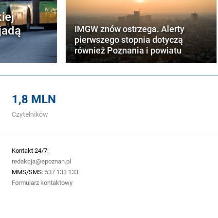
iej
jadą
IMGW znów ostrzega. Alerty
pierwszego stopnia dotyczą
również Poznania i powiatu
1,8 MLN
Czytelników
Kontakt 24/7:
redakcja@epoznan.pl
MMS/SMS:
537 133 133
Formularz kontaktowy