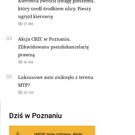
Kierowca zwrócił uwagę pieszemu,
który szedł środkiem ulicy. Pieszy
ugryzł kierowcę
27 483
04
Akcja CBZC w Poznaniu.
Zlikwidowano pseudokancelarię
prawną
26 436
05
Luksusowe auto zniknęło z terenu
MTP?
24 106
Dziś w Poznaniu
IMGW znów ostrzega. Alerty