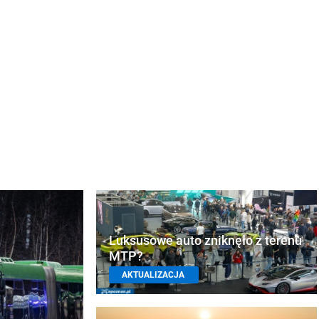
Luksusowe auto zniknęło z terenu
MTP?
AKTUALIZACJA