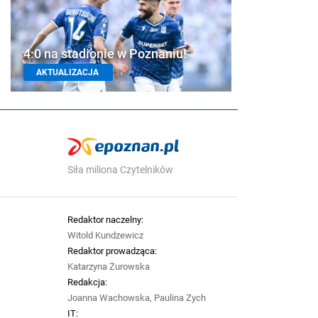
4:0 na stadionie w Poznaniu!
AKTUALIZACJA
Siła miliona Czytelników
Redaktor naczelny:
Witold Kundzewicz
Redaktor prowadząca:
Katarzyna Żurowska
Redakcja:
Joanna Wachowska, Paulina Zych
IT: