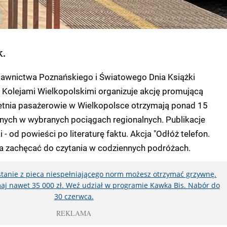
k.
ydawnictwa Poznańskiego i Światowego Dnia Książki
Kolejami Wielkopolskimi organizuje akcję promującą
ietnia pasażerowie w Wielkopolsce otrzymają ponad 15
anych w wybranych pociągach regionalnych. Publikacje
- od powieści po literaturę faktu. Akcja "Odłóż telefon.
a zachęcać do czytania w codziennych podróżach.
ystanie z pieca niespełniającego norm możesz otrzymać grzywnę.
aj nawet 35 000 zł. Weź udział w programie Kawka Bis. Nabór do
30 czerwca.
REKLAMA