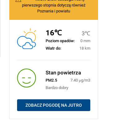
pierwszego stopnia dotyczą również
Poznania i powiatu
16℃
3℃
Poziom opadów:
0 mm
Wiatr do:
18 km
Stan powietrza
PM2.5
7.40 μg/m3
Bardzo dobry
ZOBACZ POGODĘ NA JUTRO