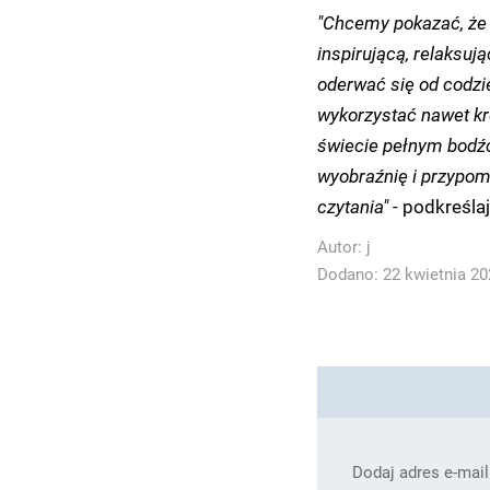
"Chcemy pokazać, że 
inspirującą, relaksuj
oderwać się od codzie
wykorzystać nawet kró
świecie pełnym bodźc
wyobraźnię i przypom
czytania"
- podkreślaj
Autor:
j
Dodano: 22 kwietnia 202
Dodaj adres e-mail