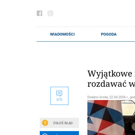
Wyjątkowe n
rozdawać w
Dodano
środa, 22.04.2026 r., go
(17)
ZGŁOŚ BŁĄD