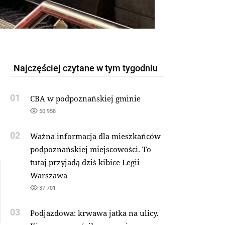
Najczęściej czytane w tym tygodniu
01
CBA w podpoznańskiej gminie
50 958
02
Ważna informacja dla mieszkańców
podpoznańskiej miejscowości. To
tutaj przyjadą dziś kibice Legii
Warszawa
37 701
03
Podjazdowa: krwawa jatka na ulicy.