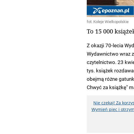
fot. Koleje Wielkopolskie
To 15 000 książe
Z okazji 70-lecia W
Wydawnictwo wraz z 
czytelnictwo. 23 kw
tys. książek rozdaw
obejmą różne gatunki 
Chwyć za książkę" m
Nie czekaj! Za korz
Wymień piec i otrzym