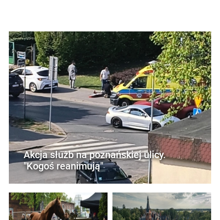
Akcja służb na poznańskiej ulicy.
"Kogoś reanimują"