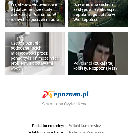
Wyjątkowo widowiskowe
Dziewięć strażackich
wydarzenie przez cały
zastępów i ewakuacja
weekend w Poznaniu. W
popularnego pałacu w
różnych częściach miasta
Wielkopolsce
Część Poznania i
podpoznańskich
miejscowości przez
ponad tydzień może mieć
problemy z dostawami
Policjanci szukają tej
wody!
kobiety. Rozpoznajesz?
Siła miliona Czytelników
Redaktor naczelny:
Witold Kundzewicz
Redaktor prowadząca:
Katarzyna Żurowska