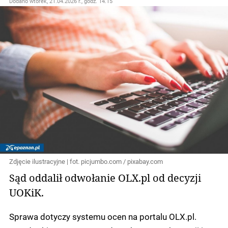
Dodano
wtorek, 21.04.2026 r., godz. 14.15
Zdjęcie ilustracyjne | fot. picjumbo.com / pixabay.com
Sąd oddalił odwołanie OLX.pl od decyzji
UOKiK.
Sprawa dotyczy systemu ocen na portalu OLX.pl.