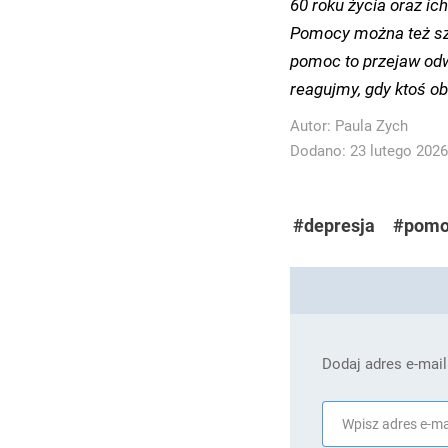
60 roku życia oraz i
Pomocy można też szu
pomoc to przejaw odw
reagujmy, gdy ktoś o
Autor:
Paula Zych
Dodano: 23 lutego 2026 
#depresja
#pomo
Dodaj adres e-mail