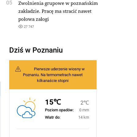
05
Zwolnienia grupowe w poznańskim
zakładzie. Pracę ma stracić nawet
połowa załogi
27 747
Dziś w Poznaniu
Pierwsze uderzenie wiosny w
Poznaniu. Na termometrach nawet
kilkanaście stopni
15℃
2℃
Poziom opadów:
0 mm
Wiatr do:
14 km