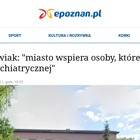
wiak: "miasto wspiera osoby, któr
chiatrycznej"
 r., godz. 18.25