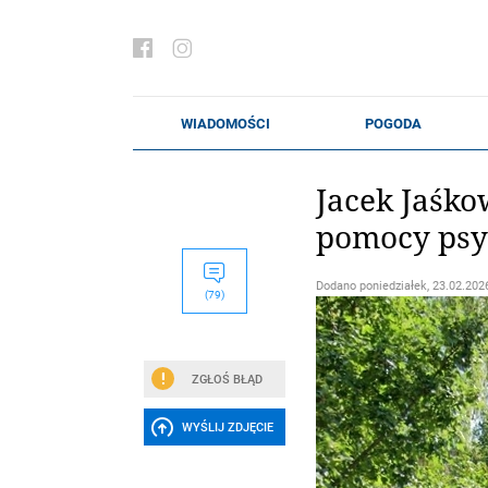
Jacek Jaśko
pomocy psy
Dodano
poniedziałek, 23.02.2026
(79)
ZGŁOŚ BŁĄD
WYŚLIJ ZDJĘCIE