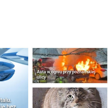
Auta w ogniu przy poznańskiej
ulicy
talu.
ię bez