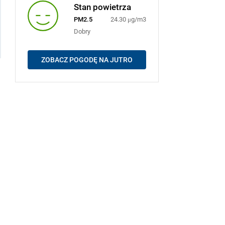
Stan powietrza
PM2.5
24.30 μg/m3
Dobry
ZOBACZ POGODĘ NA JUTRO