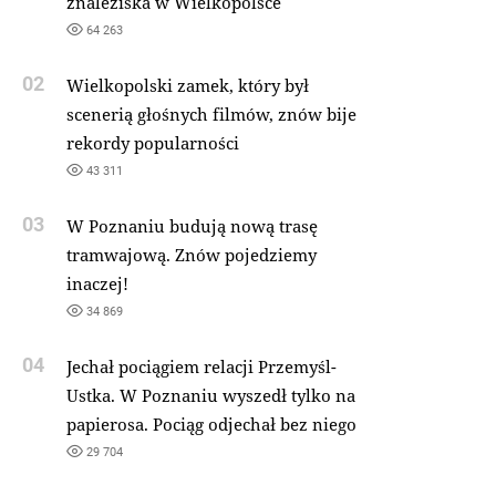
znaleziska w Wielkopolsce
64 263
02
Wielkopolski zamek, który był
scenerią głośnych filmów, znów bije
rekordy popularności
43 311
03
W Poznaniu budują nową trasę
tramwajową. Znów pojedziemy
inaczej!
34 869
04
Jechał pociągiem relacji Przemyśl-
Ustka. W Poznaniu wyszedł tylko na
papierosa. Pociąg odjechał bez niego
29 704