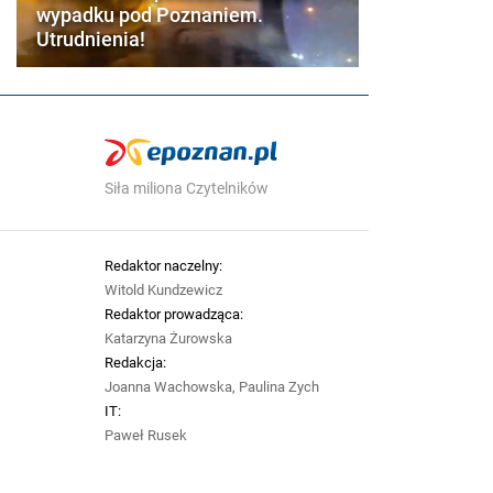
wypadku pod Poznaniem.
Utrudnienia!
Siła miliona Czytelników
Redaktor naczelny:
Witold Kundzewicz
Redaktor prowadząca:
Katarzyna Żurowska
Redakcja:
Joanna Wachowska, Paulina Zych
IT:
Paweł Rusek