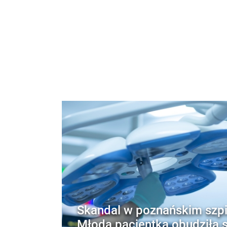
Skandal w poznańskim szpi
Młoda pacjentka obudziła s