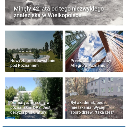
Minęły 42 lata od tego niezwykłego
znaleziska w Wielkopolsce
Nowy zbiornik powstanie
Przeszukanie siedziby
pod Poznaniem
Allegro w Poznaniu
Dramatyczne sceny w
Był akademik, będą
poznańskim DPS. Jest
mieszkania. Wycięli
decyzja prokuratury
sporo drzew: "taka rzeź"