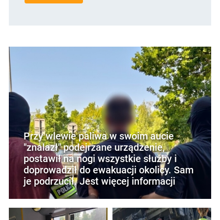
Przy wlewie paliwa w swoim aucie
"znalazł" podejrzane urządzenie,
postawił na nogi wszystkie służby i
doprowadził do ewakuacji okolicy. Sam
je podrzucił. Jest więcej informacji