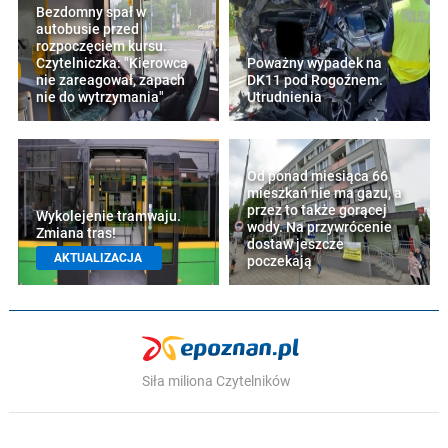
Bezdomny spał w
autobusie przed
rozpoczęciem kursu.
Czytelniczka: "Kierowca
Poważny wypadek na
nie zareagował, zapach
DK11 pod Rogoźnem.
nie do wytrzymania"
Utrudnienia
Od ponad miesiąca 66
mieszkań nie ma gazu, a
przez to także gorącej
Wykolejenie tramwaju.
wody. Na przywrócenie
Zmiana tras!
dostaw jeszcze
AKTUALIZACJA
poczekają
Siła miliona Czytelników