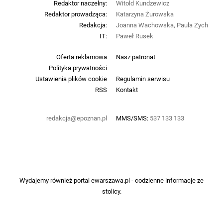
Redaktor naczelny:
Witold Kundzewicz
Redaktor prowadząca:
Katarzyna Żurowska
Redakcja:
Joanna Wachowska, Paula Zych
IT:
Paweł Rusek
Oferta reklamowa
Nasz patronat
Polityka prywatności
Ustawienia plików cookie
Regulamin serwisu
RSS
Kontakt
redakcja@epoznan.pl
MMS/SMS:
537 133 133
Wydajemy również portal
ewarszawa.pl
- codzienne informacje ze
stolicy.