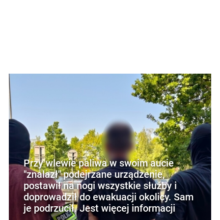
Przy wlewie paliwa w swoim aucie
"znalazł" podejrzane urządzenie,
postawił na nogi wszystkie służby i
doprowadził do ewakuacji okolicy. Sam
je podrzucił. Jest więcej informacji