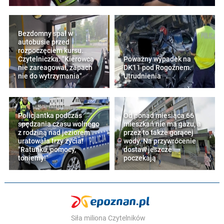
Bezdomny spał w
autobusie przed
rozpoczęciem kursu.
Czytelniczka: "Kierowca
Poważny wypadek na
nie zareagował, zapach
DK11 pod Rogoźnem.
nie do wytrzymania"
Utrudnienia
Policjantka podczas
Od ponad miesiąca 66
spędzania czasu wolnego
mieszkań nie ma gazu, a
z rodziną nad jeziorem
przez to także gorącej
uratowała trzy życia!
wody. Na przywrócenie
"Ratunku, pomocy,
dostaw jeszcze
toniemy!"
poczekają
Siła miliona Czytelników