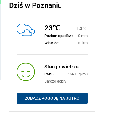
Dziś w Poznaniu
23℃
14℃
Poziom opadów:
0 mm
Wiatr do:
10 km
Stan powietrza
PM2.5
9.40 μg/m3
Bardzo dobry
ZOBACZ POGODĘ NA JUTRO