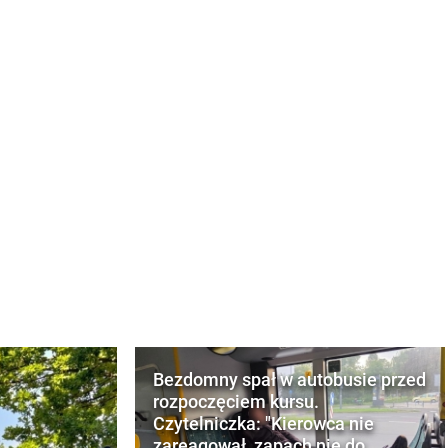
Bezdomny spał w autobusie przed
rozpoczęciem kursu.
Czytelniczka: "Kierowca nie
zareagował, zapach nie do