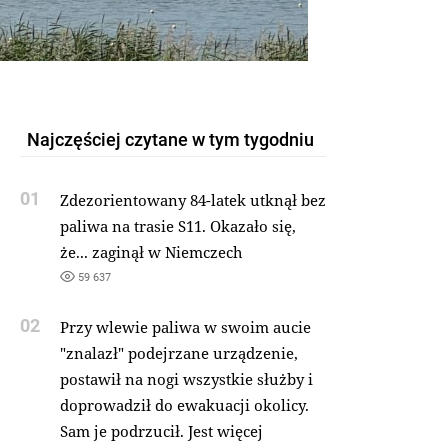
Najczęściej czytane w tym tygodniu
01
Zdezorientowany 84-latek utknął bez
paliwa na trasie S11. Okazało się,
że... zaginął w Niemczech
59 637
02
Przy wlewie paliwa w swoim aucie
"znalazł" podejrzane urządzenie,
postawił na nogi wszystkie służby i
doprowadził do ewakuacji okolicy.
Sam je podrzucił. Jest więcej