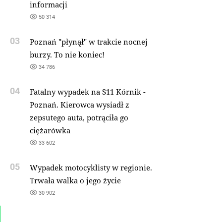
informacji
50 314
03
Poznań "płynął" w trakcie nocnej
burzy. To nie koniec!
34 786
04
Fatalny wypadek na S11 Kórnik -
Poznań. Kierowca wysiadł z
zepsutego auta, potrąciła go
ciężarówka
33 602
05
Wypadek motocyklisty w regionie.
Trwała walka o jego życie
30 902