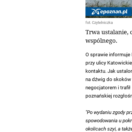
fot. Czytelniczka
Trwa ustalanie,
wspólnego.
O sprawie informuje 
przy ulicy Katowickie
kontaktu. Jak ustalo
na dźwig do skoków 
negocjatorem i trafił
poznańskiej rozgłośn
"Po wydaniu zgody prz
spowodowania u pokrz
okolicach szyi, a tak