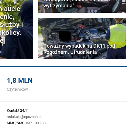
wytrzymania"
m aucie
enie,
służby i
kolicy.
ej
Poważny wypadek na DK11 pod
Rogoźnem. Utrudnienia
1,8 MLN
Czytelników
Kontakt 24/7:
redakcja@epoznan.pl
MMS/SMS:
537 133 133