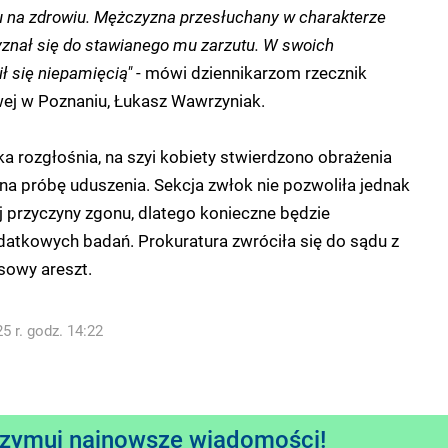
u na zdrowiu. Mężczyzna przesłuchany w charakterze
yznał się do stawianego mu zarzutu. W swoich
ł się niepamięcią"
- mówi dziennikarzom rzecznik
ej w Poznaniu, Łukasz Wawrzyniak.
ka rozgłośnia, na szyi kobiety stwierdzono obrażenia
 próbę uduszenia. Sekcja zwłok nie pozwoliła jednak
j przyczyny zgonu, dlatego konieczne będzie
atkowych badań. Prokuratura zwróciła się do sądu z
sowy areszt.
5 r. godz. 14:22
rzymuj najnowsze wiadomości!