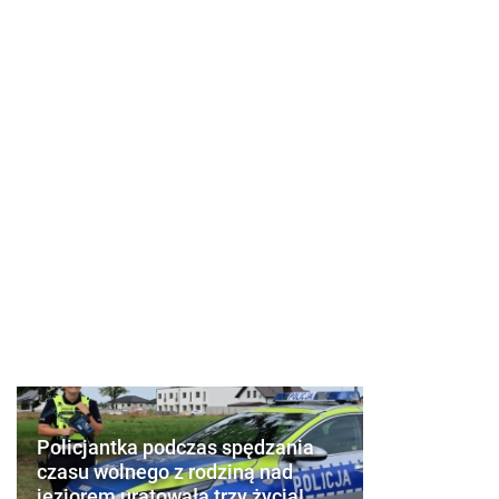
Policjantka podczas spędzania
czasu wolnego z rodziną nad
jeziorem uratowała trzy życia!