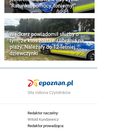
"Ratunku, pomocy, toniemy!"
Wędkarz powiadomił służby o
tym, że ktoś zostawił ubrania na
plaży. Należały do 12-letniej
dziewczynki
Siła miliona Czytelników
Redaktor naczelny:
Witold Kundzewicz
Redaktor prowadząca: