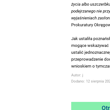
życia albo uszczerbk
podejrzanego nie prz
wyjaśnieniach zasłoni
Prokuratury Okręgow
Jak ustaliła poznańs
mogące wskazywać na
ustalić jednoznaczne
przeprowadzenie dod
wnioskiem o tymcza
Autor:
j
Dodano: 12 sierpnia 202
Ot