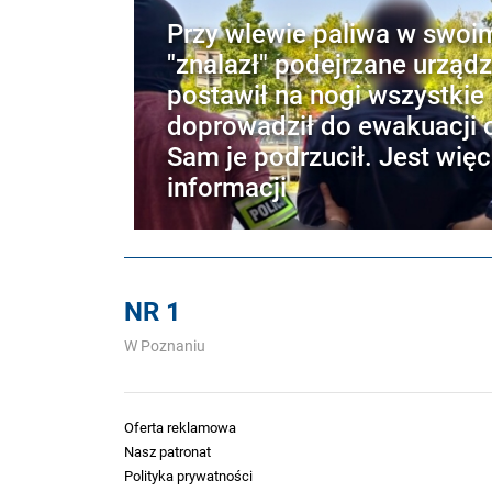
Przy wlewie paliwa w swoi
"znalazł" podejrzane urządz
postawił na nogi wszystkie 
doprowadził do ewakuacji o
Sam je podrzucił. Jest więc
informacji
NR 1
W Poznaniu
Oferta reklamowa
Nasz patronat
Polityka prywatności