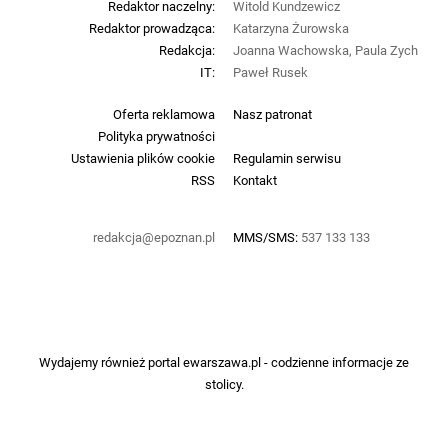
Redaktor naczelny:
Witold Kundzewicz
Redaktor prowadząca:
Katarzyna Żurowska
Redakcja:
Joanna Wachowska, Paula Zych
IT:
Paweł Rusek
Oferta reklamowa
Nasz patronat
Polityka prywatności
Ustawienia plików cookie
Regulamin serwisu
RSS
Kontakt
redakcja@epoznan.pl
MMS/SMS:
537 133 133
Wydajemy również portal
ewarszawa.pl
- codzienne informacje ze
stolicy.