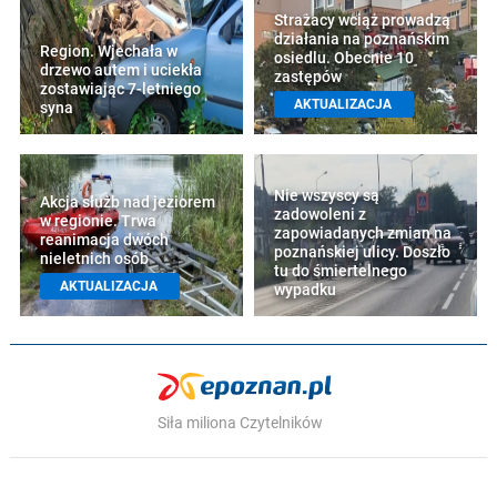
Strażacy wciąż prowadzą
działania na poznańskim
Region. Wjechała w
osiedlu. Obecnie 10
drzewo autem i uciekła
zastępów
zostawiając 7-letniego
AKTUALIZACJA
syna
Nie wszyscy są
Akcja służb nad jeziorem
zadowoleni z
w regionie. Trwa
zapowiadanych zmian na
reanimacja dwóch
poznańskiej ulicy. Doszło
nieletnich osób
tu do śmiertelnego
AKTUALIZACJA
wypadku
Siła miliona Czytelników