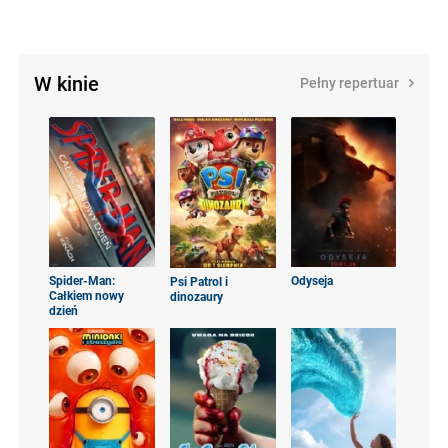
W kinie
Pełny repertuar
Spider-Man:
Odyseja
Psi Patrol i
Całkiem nowy
dinozaury
dzień