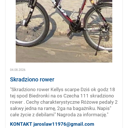
04.08.2026
Skradziono rower
"Skradziono rower Kellys scarpe Dziś ok godz 18
tej spod Biedronki na os Czecha 111 skradziono
rower . Cechy charakterystyczne Różowe pedały 2
sakwy jedna na ramę, 2ga na bagażniku. Napis"
całe życie z debilami" Nagroda za informację."
KONTAKT jaroslaw11976@gmail.com