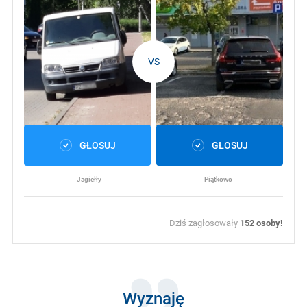
VS
GŁOSUJ
GŁOSUJ
Jagiełły
Piątkowo
Dziś zagłosowały
152
osoby!
Wyznaję