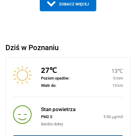
ZOBACZ WIĘCEJ
Dziś w Poznaniu
27℃
13℃
Poziom opadów:
0 mm
Wiatr do:
13 km
Stan powietrza
PM2.5
5.90 μg/m3
Bardzo dobry