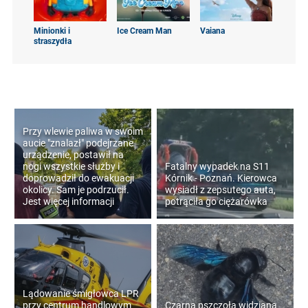
Minionki i
Ice Cream Man
Vaiana
straszydła
Przy wlewie paliwa w swoim
aucie "znalazł" podejrzane
urządzenie, postawił na
nogi wszystkie służby i
Fatalny wypadek na S11
doprowadził do ewakuacji
Kórnik - Poznań. Kierowca
okolicy. Sam je podrzucił.
wysiadł z zepsutego auta,
Jest więcej informacji
potrąciła go ciężarówka
Lądowanie śmigłowca LPR
przy centrum handlowym
Czarna pszczoła widziana