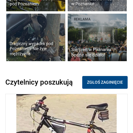
pod Poznaniem
w Poznaniu!
REKLAMA
Tragiczny wypadek pod
Poznaniem. Nie żyje
Sierpień w Poznaniu -
mężczyzna
będzie się działo!
Czytelnicy poszukują
ZGŁOŚ ZAGINIĘCIE