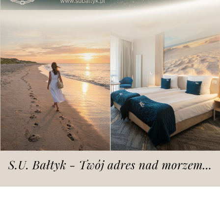
samochodów. Rząd chce
przeforsować tablice PIS"
Dodano
piątek, 1.04.2022 r., godz. 09.10