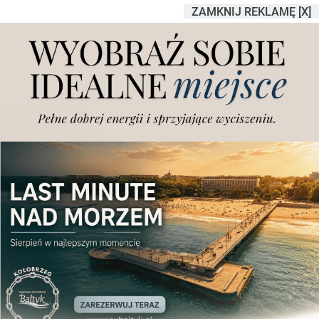
ZAMKNIJ REKLAMĘ [X]
Jacek Jaśkowiak: "Kończą się
rejestracje PO,
postanowiliśmy, że nie
będziemy rejestrować w
Poznaniu nowych