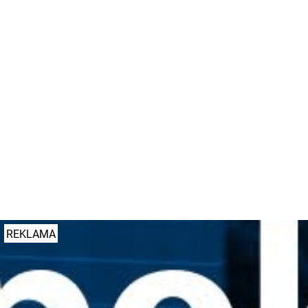
internautów nie dał się nabrać. Ale żartem nie jest
to, że wkrótce zakończy się wydawanie tablic
rejestracyjnych z wyróżnikiem PO dla aut
rejestrowanych w Poznaniu. Zabraknie kombinacji z
PO i tym samym zostanie on zastąpiony
wyróżnikiem PY. Pisaliśmy o tym
TUTAJ
.
Autor:
KaT
Dodano: 01 kwietnia 2022 r. godz. 09:10
#prima aprilis
#jacek jaśkowiak
#po
#rejestracje
REKLAMA