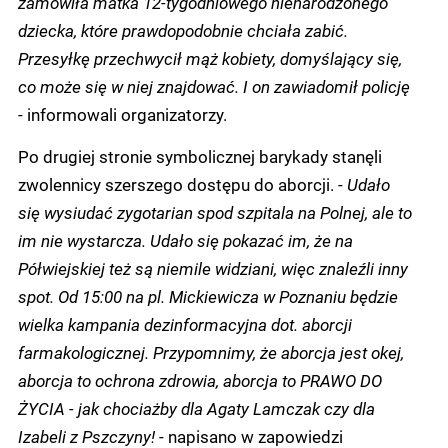
zamówiła matka 12-tygodniowego nienarodzonego
dziecka, które prawdopodobnie chciała zabić.
Przesyłkę przechwycił mąż kobiety, domyślający się,
co może się w niej znajdować. I on zawiadomił policję
- informowali organizatorzy.
Po drugiej stronie symbolicznej barykady stanęli
zwolennicy szerszego dostępu do aborcji. -
Udało
się wysiudać zygotarian spod szpitala na Polnej, ale to
im nie wystarcza. Udało się pokazać im, że na
Półwiejskiej też są niemile widziani, więc znaleźli inny
spot. Od 15:00 na pl. Mickiewicza w Poznaniu będzie
wielka kampania dezinformacyjna dot. aborcji
farmakologicznej. Przypomnimy, że aborcja jest okej,
aborcja to ochrona zdrowia, aborcja to PRAWO DO
ŻYCIA - jak chociażby dla Agaty Lamczak czy dla
Izabeli z Pszczyny!
- napisano w zapowiedzi