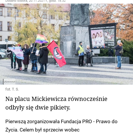
Dodano
sobota, 20.11.2021 r., godz. 18.32
fot. T. S.
Na placu Mickiewicza równocześnie
odbyły się dwie pikiety.
Pierwszą zorganizowała Fundacja PRO - Prawo do
Życia. Celem był sprzeciw wobec