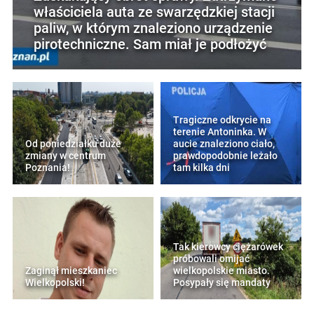
właściciela auta ze swarzędzkiej stacji
paliw, w którym znaleziono urządzenie
pirotechniczne. Sam miał je podłożyć
Tragiczne odkrycie na
terenie Antoninka. W
Od poniedziałku duże
aucie znaleziono ciało,
zmiany w centrum
prawdopodobnie leżało
Poznania!
tam kilka dni
Tak kierowcy ciężarówek
próbowali omijać
Zaginął mieszkaniec
wielkopolskie miasto.
Wielkopolski!
Posypały się mandaty