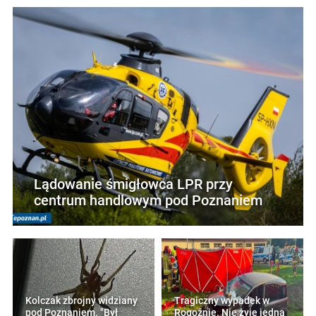
Lądowanie śmigłowca LPR przy
centrum handlowym pod Poznaniem
Kolczak zbrojny widziany
Tragiczny wypadek w
pod Poznaniem. "Był
Rogoźnie. Nie żyje jedna