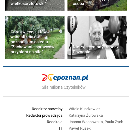
wielkości złotówki"
osoba
Coraz więcej aktów
wandalizmu na
poznańskim osiedlu.
"Zachowanie sprawców
Nie żyje ceniony trener z
przybiera na sile"
Poznania
Siła miliona Czytelników
Redaktor naczelny:
Witold Kundzewicz
Redaktor prowadząca:
Katarzyna Żurowska
Redakcja:
Joanna Wachowska, Paula Zych
IT:
Paweł Rusek