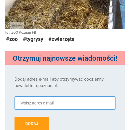
fot. ZOO Poznań FB
#zoo
#tygrysy
#zwierzęta
Otrzymuj najnowsze wiadomości!
Dodaj adres e-mail aby otrzymywać codzienny
newsletter epoznan.pl.
DODAJ