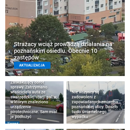
Strażacy wciąż prowadzą działania na
poznańskim osiedlu. Obecnie 10
zastępów
AKTUALIZACJA
Zaskakujący obrót
sprawy. Zatrzymano
właściciela auta ze
Nie wszyscy są
swarzędzkiej stacji paliw,
zadowoleni z
w którym znaleziono
zapowiadanych zmian na
urządzenie
poznańskiej ulicy. Doszło
pirotechniczne. Sam miał
tu do śmiertelnego
je podłożyć
wypadku