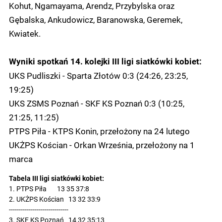
Kohut, Ngamayama, Arendz, Przybylska oraz
Gębalska, Ankudowicz, Baranowska, Geremek,
Kwiatek.
Wyniki spotkań 14. kolejki III ligi siatkówki kobiet:
UKS Pudliszki - Sparta Złotów 0:3 (24:26, 23:25,
19:25)
UKS ZSMS Poznań - SKF KS Poznań 0:3 (10:25,
21:25, 11:25)
PTPS Piła - KTPS Konin, przełożony na 24 lutego
UKŻPS Kościan - Orkan Września, przełożony na 1
marca
Tabela III ligi siatkówki kobiet:
1. PTPS Piła       13 35 37:8

2. UKŻPS Kościan   13 32 33:9

------------------------------

3. SKF KS Poznań   14 32 35:13
