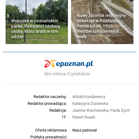
Nowy zbiornik retencyjny
Wypadek w poznańskim
powstaje w Poznaniu.
parku. Policjanci szukają
Pomieści ok. 1900
osoby, która brała w nim
metrów sześciennych
udział
wody
Siła miliona Czytelników
Redaktor naczelny:
Witold Kundzewicz
Redaktor prowadząca:
Katarzyna Żurowska
Redakcja:
Joanna Wachowska, Paula Zych
IT:
Paweł Rusek
Oferta reklamowa
Nasz patronat
Polityka prywatności