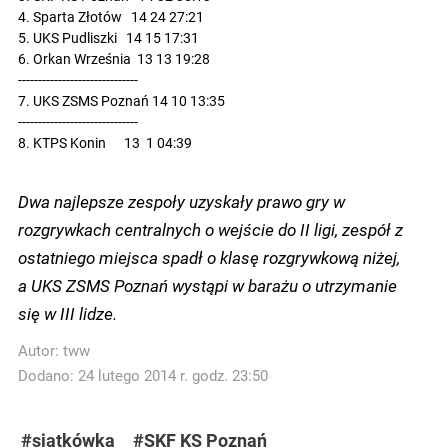
4. Sparta Złotów   14 24 27:21

5. UKS Pudliszki   14 15 17:31

6. Orkan Września  13 13 19:28

------------------------------

7. UKS ZSMS Poznań 14 10 13:35

------------------------------

8. KTPS Konin      13  1 04:39

Dwa najlepsze zespoły uzyskały prawo gry w
rozgrywkach centralnych o wejście do II ligi, zespół z
ostatniego miejsca spadł o klasę rozgrywkową niżej,
a UKS ZSMS Poznań wystąpi w barażu o utrzymanie
się w III lidze.
Autor:
tww
Dodano: 24 lutego 2014 r. godz. 23:50
#siatkówka
#SKF KS Poznań