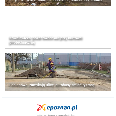
innym. Auta bez tablic na poboczach, śmieci pod płotami
Kowalewicka: pożar dwóch aut przy hurtowni
pirotechnicznej
Fabianowo: zamykają ulicę, autobusy zmieniły trasę