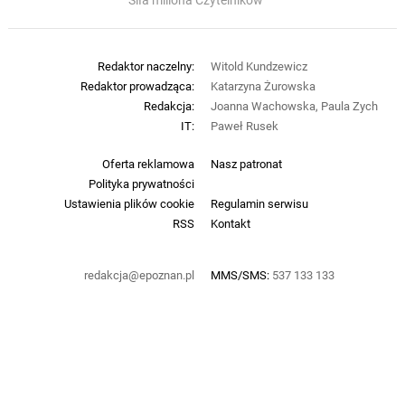
Siła miliona Czytelników
Redaktor naczelny:
Witold Kundzewicz
Redaktor prowadząca:
Katarzyna Żurowska
Redakcja:
Joanna Wachowska, Paula Zych
IT:
Paweł Rusek
Oferta reklamowa
Nasz patronat
Polityka prywatności
Ustawienia plików cookie
Regulamin serwisu
RSS
Kontakt
redakcja@epoznan.pl
MMS/SMS:
537 133 133