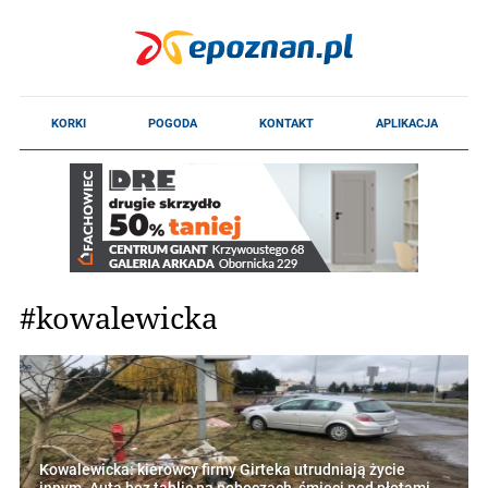
#kowalewicka
Kowalewicka: kierowcy firmy Girteka utrudniają życie