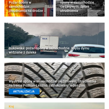
Pożar opony w
opony w samochodzie
samochodzie.
ciężarowym. Spore
Utrudnienia na drodze
utrudnienia
Bukowska: pożar opony w samochodzie. Kłęby dymu
widziane z daleka
Wystrzał opony w samochodzie ciężarowym. Utrudnienia
na trasie Poznań-Leszno, zablokowany jeden pas
AKTUALIZACJA
Kraj