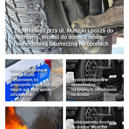
Zaparkowali przy ul. Matejki i poszli do
Palmiarni. Wrócili do domu z nową
nawierzchnią bitumiczną na oponach
Wystrzeliła opona w
samochodzie
ciężarowym, to
Wystrzeliła opona w
przyczyniło się do kolizji
samochodzie
dwóch aut. Były spore
ciężarowym. Utrudnienia
utrudnienia
na drodze
Niebezpieczny incydent
na drodze. Wystrzał