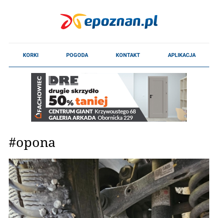
#opona