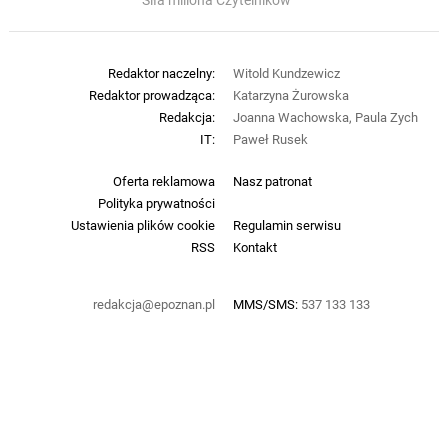
Siła miliona Czytelników
Redaktor naczelny:
Witold Kundzewicz
Redaktor prowadząca:
Katarzyna Żurowska
Redakcja:
Joanna Wachowska, Paula Zych
IT:
Paweł Rusek
Oferta reklamowa
Nasz patronat
Polityka prywatności
Ustawienia plików cookie
Regulamin serwisu
RSS
Kontakt
redakcja@epoznan.pl
MMS/SMS:
537 133 133