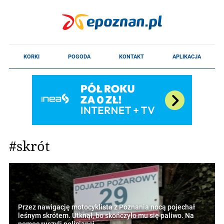
#skrót
Przez nawigację motocyklista z Poznania nocą pojechał
leśnym skrótem. Utknął, bo skończyło mu się paliwo. Na