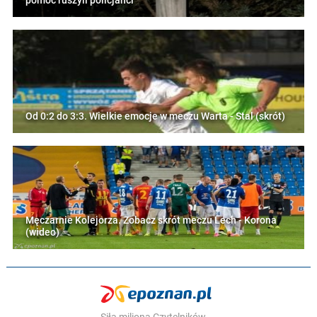
pomoc ruszyli policjanci
Od 0:2 do 3:3. Wielkie emocje w meczu Warta - Stal (skrót)
Męczarnie Kolejorza. Zobacz skrót meczu Lech - Korona
(wideo)