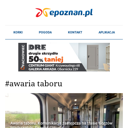
#awaria taboru
Awaria taboru. Komunikacja zastępcza na trasie Gorzów