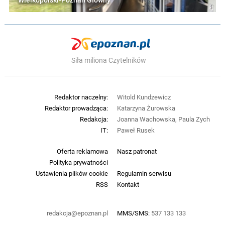
Wielkopolski-Poznań Główny
Siła miliona Czytelników
Redaktor naczelny:
Witold Kundzewicz
Redaktor prowadząca:
Katarzyna Żurowska
Redakcja:
Joanna Wachowska, Paula Zych
IT:
Paweł Rusek
Oferta reklamowa
Nasz patronat
Polityka prywatności
Ustawienia plików cookie
Regulamin serwisu
RSS
Kontakt
redakcja@epoznan.pl
MMS/SMS:
537 133 133