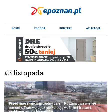
#3 listopada
Przed mieszkańcami trudny dzień! Ruszają dwa wielkie
remonty. Tramwaje już nie kursują ważnymi trasami,