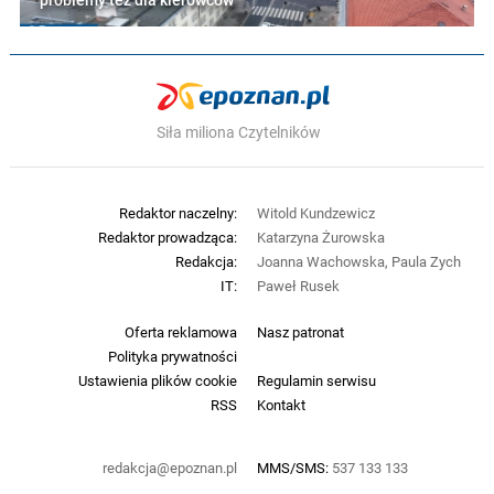
problemy też dla kierowców
Siła miliona Czytelników
Redaktor naczelny:
Witold Kundzewicz
Redaktor prowadząca:
Katarzyna Żurowska
Redakcja:
Joanna Wachowska, Paula Zych
IT:
Paweł Rusek
Oferta reklamowa
Nasz patronat
Polityka prywatności
Ustawienia plików cookie
Regulamin serwisu
RSS
Kontakt
redakcja@epoznan.pl
MMS/SMS:
537 133 133