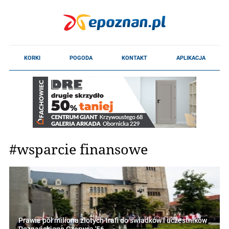
#wsparcie finansowe
Prawie pół miliona złotych trafi do świadków i uczestników