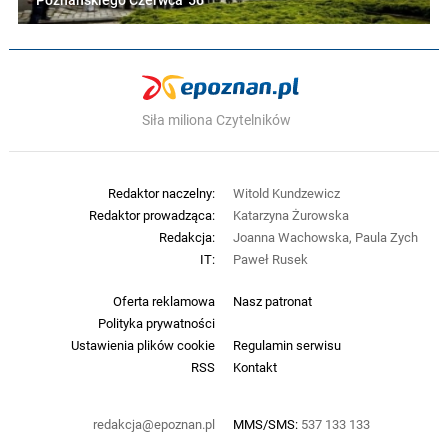
Poznańskiego Czerwca '56
Siła miliona Czytelników
Redaktor naczelny:
Witold Kundzewicz
Redaktor prowadząca:
Katarzyna Żurowska
Redakcja:
Joanna Wachowska, Paula Zych
IT:
Paweł Rusek
Oferta reklamowa
Nasz patronat
Polityka prywatności
Ustawienia plików cookie
Regulamin serwisu
RSS
Kontakt
redakcja@epoznan.pl
MMS/SMS:
537 133 133