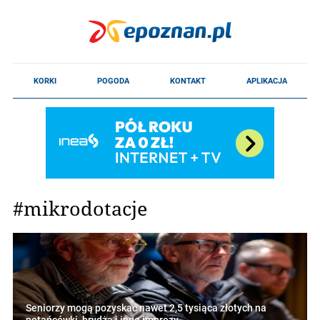
#mikrodotacje
Seniorzy mogą pozyskać nawet 2,5 tysiąca złotych na