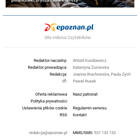
potańcówki, brydża i inne imprezy
Siła miliona Czytelników
Redaktor naczelny:
Witold Kundzewicz
Redaktor prowadząca:
Katarzyna Żurowska
Redakcja:
Joanna Wachowska, Paula Zych
IT:
Paweł Rusek
Oferta reklamowa
Nasz patronat
Polityka prywatności
Ustawienia plików cookie
Regulamin serwisu
RSS
Kontakt
redakcja@epoznan.pl
MMS/SMS:
537 133 133