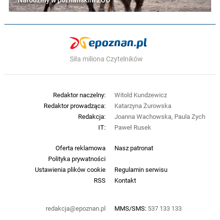
Narodziny w poznańskim ZOO
Siła miliona Czytelników
Redaktor naczelny:
Witold Kundzewicz
Redaktor prowadząca:
Katarzyna Żurowska
Redakcja:
Joanna Wachowska, Paula Zych
IT:
Paweł Rusek
Oferta reklamowa
Nasz patronat
Polityka prywatności
Ustawienia plików cookie
Regulamin serwisu
RSS
Kontakt
redakcja@epoznan.pl
MMS/SMS:
537 133 133