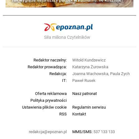
Tak wygląda najdroższy pączek w Poznaniu. Ile kosztuje?
Siła miliona Czytelników
Redaktor naczelny:
Witold Kundzewicz
Redaktor prowadząca:
Katarzyna Żurowska
Redakcja:
Joanna Wachowska, Paula Zych
IT:
Paweł Rusek
Oferta reklamowa
Nasz patronat
Polityka prywatności
Ustawienia plików cookie
Regulamin serwisu
RSS
Kontakt
redakcja@epoznan.pl
MMS/SMS:
537 133 133