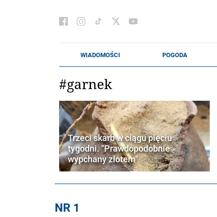
#garnek
Trzeci skarb w ciągu pięciu
tygodni. "Prawdopodobnie
wypchany złotem"
NR 1